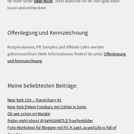
dir mehr unter
Über mich
. Jetzt wünsche ich dir viel Spaß beim
lesen und entdecken!
Offenlegung und Kennzeichnung
Kooperationen, PR Samples und Affiliate Links werden
gekennzeichnet. Mehr Informationen findest du unter
Offenlegung
und Kennzeichnung
Meine beliebtesten Beiträge:
New York City – Travel Diary #1
New York || Mein Fotokurs mit Citifari in SoHo
Oh wie schön ist Matala!
friday night shoot @ lightGIANTS || Tropfenbilder
Foto Workshop für Blogger mit Frl. K sagt Ja und Life is full of