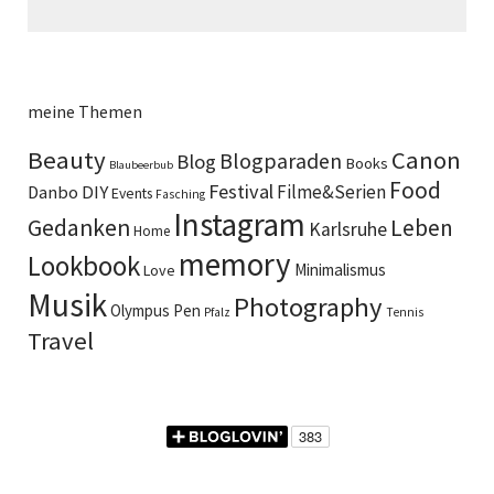
meine Themen
Beauty
Canon
Blogparaden
Blog
Books
Blaubeerbub
Food
Festival
DIY
Filme&Serien
Danbo
Events
Fasching
Instagram
Gedanken
Leben
Karlsruhe
Home
memory
Lookbook
Minimalismus
Love
Musik
Photography
Olympus Pen
Pfalz
Tennis
Travel