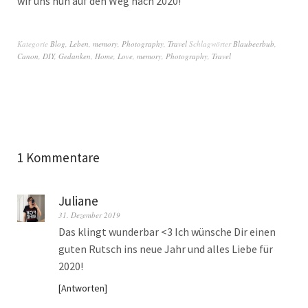
wir uns nun auf den Weg nach 2020!
Kategorie
Blog
,
Leben
,
memory
,
Photography
,
Travel
Schlagwörter
Blaubeerbub
,
Canon
,
DIY
,
Gedanken
,
Home
,
Love
,
memory
,
Photography
,
Travel
1 Kommentare
Juliane
31. Dezember 2019
Das klingt wunderbar <3 Ich wünsche Dir einen
guten Rutsch ins neue Jahr und alles Liebe für
2020!
Antworten