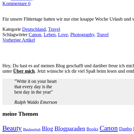
Kommentare 6
Für unsere Flittertage hatten wir nur eine knappe Woche Urlaub und
Kategorie
Deutschland
,
Travel
Schlagwörter
Canon
,
Leben
,
Love
,
Photography
,
Travel
Vorherige Artikel
Hey, Du hast es auf meinen Blog geschafft und darüber freue ich mich
unter
Über mich
. Jetzt wünsche ich dir viel Spaß beim lesen und ent
"Write it on your heart
that every day is the
best day in the year"
Ralph Waldo Emerson
meine Themen
Beauty
Canon
Blogparaden
Blog
Danbo
Books
Blaubeerbub