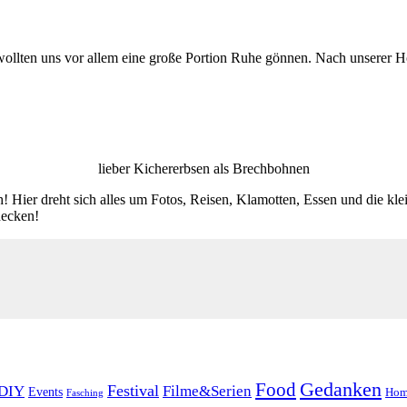
 wollten uns vor allem eine große Portion Ruhe gönnen. Nach unserer 
lieber Kichererbsen als Brechbohnen
! Hier dreht sich alles um Fotos, Reisen, Klamotten, Essen und die kl
decken!
Food
Gedanken
Festival
DIY
Filme&Serien
Events
Hom
Fasching