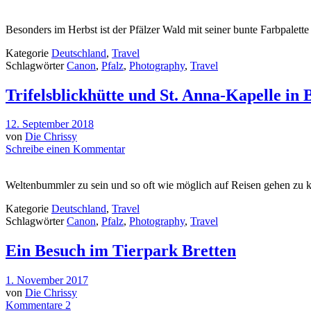
Besonders im Herbst ist der Pfälzer Wald mit seiner bunte Farbpalett
Kategorie
Deutschland
,
Travel
Schlagwörter
Canon
,
Pfalz
,
Photography
,
Travel
Trifelsblickhütte und St. Anna-Kapelle in 
12. September 2018
von
Die Chrissy
Schreibe einen Kommentar
Weltenbummler zu sein und so oft wie möglich auf Reisen gehen zu k
Kategorie
Deutschland
,
Travel
Schlagwörter
Canon
,
Pfalz
,
Photography
,
Travel
Ein Besuch im Tierpark Bretten
1. November 2017
von
Die Chrissy
Kommentare 2