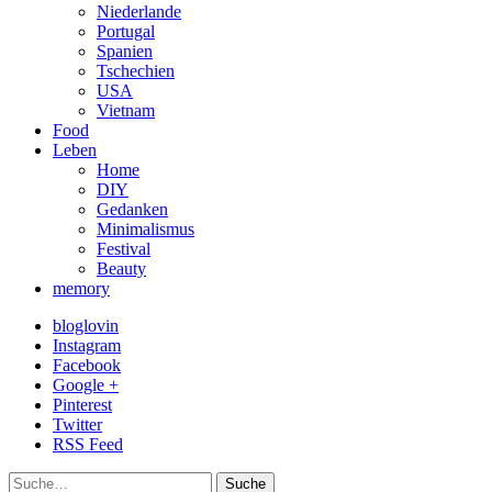
Niederlande
Portugal
Spanien
Tschechien
USA
Vietnam
Food
Leben
Home
DIY
Gedanken
Minimalismus
Festival
Beauty
memory
bloglovin
Instagram
Facebook
Google +
Pinterest
Twitter
RSS Feed
Suche