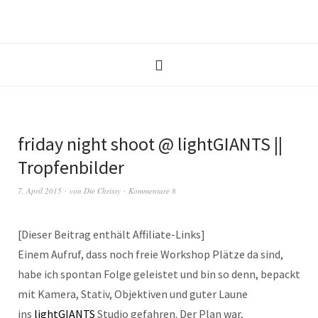
friday night shoot @ lightGIANTS ||
Tropfenbilder
7. April 2015
von
Die Chrissy
Kommentare 8
[Dieser Beitrag enthält Affiliate-Links]
Einem Aufruf, dass noch freie Workshop Plätze da sind,
habe ich spontan Folge geleistet und bin so denn, bepackt
mit Kamera, Stativ, Objektiven und guter Laune
ins
lightGIANTS
Studio gefahren. Der Plan war,