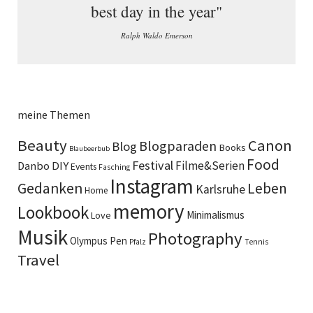
best day in the year"
Ralph Waldo Emerson
meine Themen
Beauty
Canon
Blogparaden
Blog
Books
Blaubeerbub
Food
Festival
DIY
Filme&Serien
Danbo
Events
Fasching
Instagram
Gedanken
Leben
Karlsruhe
Home
memory
Lookbook
Minimalismus
Love
Musik
Photography
Olympus Pen
Pfalz
Tennis
Travel