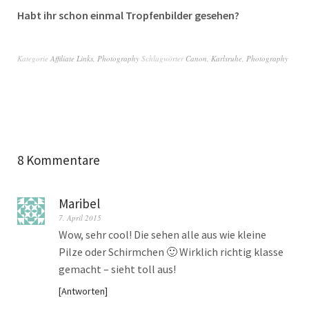
Habt ihr schon einmal Tropfenbilder gesehen?
Kategorie
Affiliate Links
,
Photography
Schlagwörter
Canon
,
Karlsruhe
,
Photography
8 Kommentare
Maribel
7. April 2015
Wow, sehr cool! Die sehen alle aus wie kleine
Pilze oder Schirmchen 🙂 Wirklich richtig klasse
gemacht – sieht toll aus!
Antworten