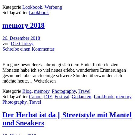
Kategorie
Lookbook
,
Werbung
Schlagwörter
Lookbook
memory 2018
26. Dezember 2018
von
Die Chrissy
Schreibe einen Kommentar
Ein ganz besonderes Jahr neigt sich dem Ende. In den letzten
Monaten habe ich so viel neues erlebt, wunderbare Erinnerungen
gesammelt aber auch einige schwere Stunden überwunden. Ich
möchte heute…
Weiterlesen
Kategorie
Blog
,
memory
,
Photography
,
Travel
Schlagwörter
Canon
,
DIY
,
Festival
,
Gedanken
,
Lookbook
,
memory
,
Photography
,
Travel
Der Herbst ist da || Streetstyle mit Mantel
und Sneakers