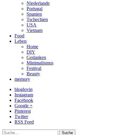
Niederlande
Portugal
Spanien
Tschechien
USA
Vietnam
Food
Leben
Home
DIY
Gedanken
Minimalismus
Festival
Beauty
memory
bloglovin
Instagram
Facebook
Google +
Pinterest
Twitter
RSS Feed
Suche