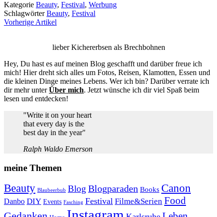
Kategorie
Beauty
,
Festival
,
Werbung
Schlagwörter
Beauty
,
Festival
Vorherige Artikel
lieber Kichererbsen als Brechbohnen
Hey, Du hast es auf meinen Blog geschafft und darüber freue ich
mich! Hier dreht sich alles um Fotos, Reisen, Klamotten, Essen und
die kleinen Dinge meines Lebens. Wer ich bin? Darüber verrate ich
dir mehr unter
Über mich
. Jetzt wünsche ich dir viel Spaß beim
lesen und entdecken!
"Write it on your heart
that every day is the
best day in the year"
Ralph Waldo Emerson
meine Themen
Beauty
Canon
Blogparaden
Blog
Books
Blaubeerbub
Food
Festival
Danbo
DIY
Filme&Serien
Events
Fasching
Instagram
Gedanken
Leben
Karlsruhe