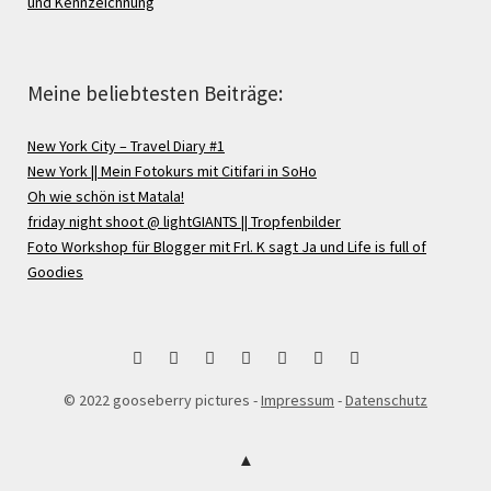
und Kennzeichnung
Meine beliebtesten Beiträge:
New York City – Travel Diary #1
New York || Mein Fotokurs mit Citifari in SoHo
Oh wie schön ist Matala!
friday night shoot @ lightGIANTS || Tropfenbilder
Foto Workshop für Blogger mit Frl. K sagt Ja und Life is full of
Goodies
bloglovin
Instagram
Facebook
Google
Pinterest
Twitter
RSS
© 2022 gooseberry pictures -
Impressum
-
Datenschutz
+
Feed