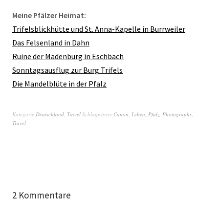
Meine Pfälzer Heimat:
Trifelsblickhütte und St. Anna-Kapelle in Burrweiler
Das Felsenland in Dahn
Ruine der Madenburg in Eschbach
Sonntagsausflug zur Burg Trifels
Die Mandelblüte in der Pfalz
Kategorie
Deutschland
,
Travel
Schlagwörter
Canon
,
Leben
,
Pfalz
,
Photography
,
Travel
2 Kommentare