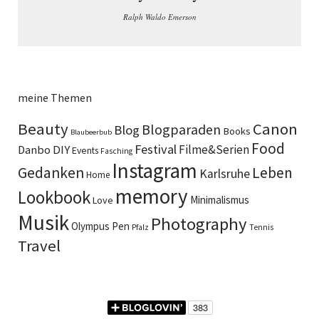
Ralph Waldo Emerson
meine Themen
Beauty
Canon
Blogparaden
Blog
Books
Blaubeerbub
Food
Festival
DIY
Filme&Serien
Danbo
Events
Fasching
Instagram
Gedanken
Leben
Karlsruhe
Home
memory
Lookbook
Minimalismus
Love
Musik
Photography
Olympus Pen
Pfalz
Tennis
Travel