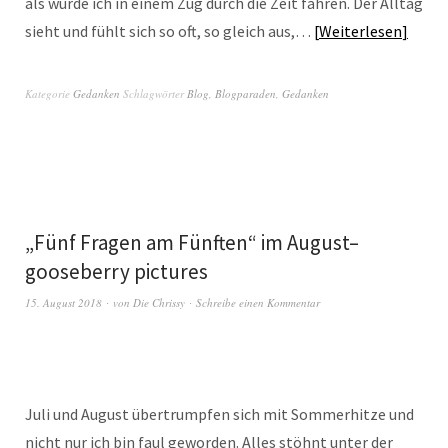
als würde ich in einem Zug durch die Zeit fahren. Der Alltag
sieht und fühlt sich so oft, so gleich aus,…
Weiterlesen
Kategorie
Gedanken
Schlagwörter
Blog
,
Blogparaden
,
Gedanken
„Fünf Fragen am Fünften“ im August–
gooseberry pictures
15. August 2018
von
Die Chrissy
Schreibe einen Kommentar
Juli und August übertrumpfen sich mit Sommerhitze und
nicht nur ich bin faul geworden. Alles stöhnt unter der