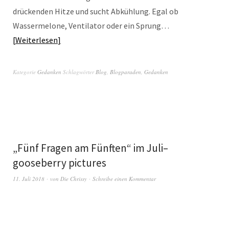
drückenden Hitze und sucht Abkühlung. Egal ob
Wassermelone, Ventilator oder ein Sprung…
Weiterlesen
Kategorie
Gedanken
Schlagwörter
Blog
,
Blogparaden
,
Gedanken
„Fünf Fragen am Fünften“ im Juli–
gooseberry pictures
11. Juli 2018
von
Die Chrissy
Schreibe einen Kommentar