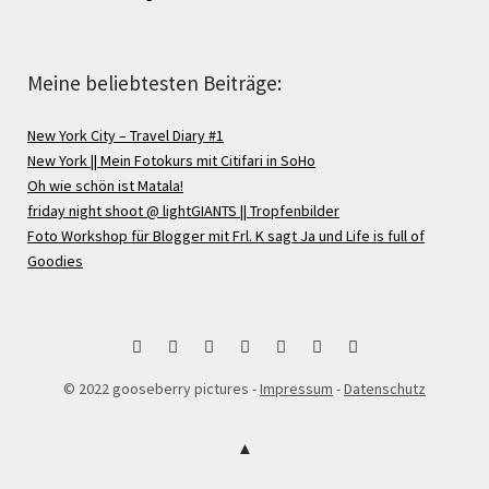
Meine beliebtesten Beiträge:
New York City – Travel Diary #1
New York || Mein Fotokurs mit Citifari in SoHo
Oh wie schön ist Matala!
friday night shoot @ lightGIANTS || Tropfenbilder
Foto Workshop für Blogger mit Frl. K sagt Ja und Life is full of
Goodies
bloglovin
Instagram
Facebook
Google
Pinterest
Twitter
RSS
© 2022 gooseberry pictures -
Impressum
-
Datenschutz
+
Feed