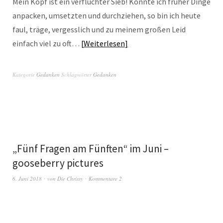
Mein Kopf ist ein verfluchter Sieb! Konnte ich früher Dinge
anpacken, umsetzten und durchziehen, so bin ich heute
faul, träge, vergesslich und zu meinem großen Leid
einfach viel zu oft…
Weiterlesen
Kategorie
Gedanken
Schlagwörter
Gedanken
„Fünf Fragen am Fünften“ im Juni –
gooseberry pictures
6. Juni 2018
von
Die Chrissy
Kommentare 2