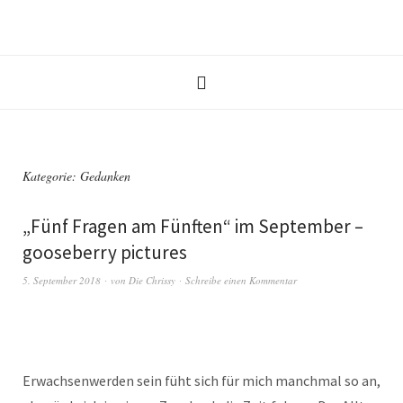
Kategorie:
Gedanken
„Fünf Fragen am Fünften“ im September –
gooseberry pictures
5. September 2018
von
Die Chrissy
Schreibe einen Kommentar
Erwachsenwerden sein füht sich für mich manchmal so an,