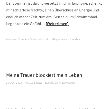
Der Sommer ist da und versetzt mich in Euphorie, schenkt
mir schlaflose Nächte, einen Überschuss an Energie und
endlich wieder Zeit zum draußen sein, im Schwimmbad
liegen und ein Gefühl…
Weiterlesen
Kategorie
Gedanken
Schlagwörter
Blog
,
Blogparaden
,
Gedanken
Meine Trauer blockiert mein Leben
20. Juni 2018
von
Die Chrissy
Schreibe einen Kommentar