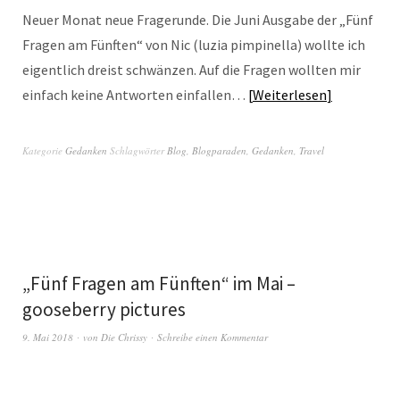
Neuer Monat neue Fragerunde. Die Juni Ausgabe der „Fünf
Fragen am Fünften“ von Nic (luzia pimpinella) wollte ich
eigentlich dreist schwänzen. Auf die Fragen wollten mir
einfach keine Antworten einfallen…
Weiterlesen
Kategorie
Gedanken
Schlagwörter
Blog
,
Blogparaden
,
Gedanken
,
Travel
„Fünf Fragen am Fünften“ im Mai –
gooseberry pictures
9. Mai 2018
von
Die Chrissy
Schreibe einen Kommentar