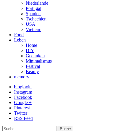
Niederlande
Portugal
Spanien
Tschechien
USA
Vietnam
Food
Leben
Home
DIY
Gedanken
Minimalismus
Festival
Beauty
memory
bloglovin
Instagram
Facebook
Google +
Pinterest
Twitter
RSS Feed
Suche