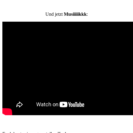
Und jetzt
Musiiiiikkk
: