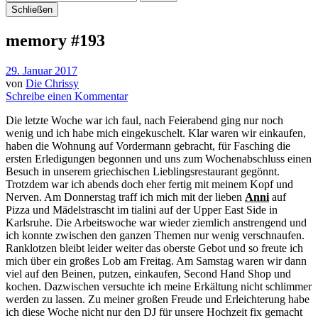
Schließen
memory #193
29. Januar 2017
von
Die Chrissy
Schreibe einen Kommentar
Die letzte Woche war ich faul, nach Feierabend ging nur noch
wenig und ich habe mich eingekuschelt. Klar waren wir einkaufen,
haben die Wohnung auf Vordermann gebracht, für Fasching die
ersten Erledigungen begonnen und uns zum Wochenabschluss einen
Besuch in unserem griechischen Lieblingsrestaurant gegönnt.
Trotzdem war ich abends doch eher fertig mit meinem Kopf und
Nerven. Am Donnerstag traff ich mich mit der lieben
Anni
auf
Pizza und Mädelstrascht im tialini auf der Upper East Side in
Karlsruhe. Die Arbeitswoche war wieder ziemlich anstrengend und
ich konnte zwischen den ganzen Themen nur wenig verschnaufen.
Ranklotzen bleibt leider weiter das oberste Gebot und so freute ich
mich über ein großes Lob am Freitag. Am Samstag waren wir dann
viel auf den Beinen, putzen, einkaufen, Second Hand Shop und
kochen. Dazwischen versuchte ich meine Erkältung nicht schlimmer
werden zu lassen. Zu meiner großen Freude und Erleichterung habe
ich diese Woche nicht nur den DJ für unsere Hochzeit fix gemacht