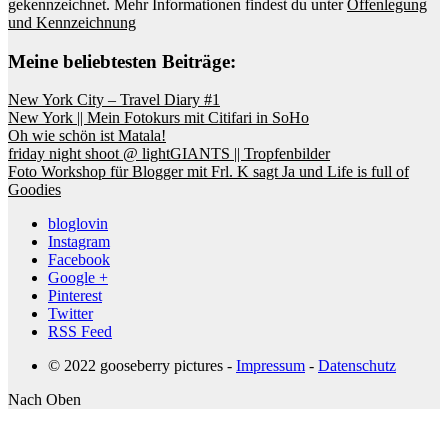
gekennzeichnet. Mehr Informationen findest du unter
Offenlegung
und Kennzeichnung
Meine beliebtesten Beiträge:
New York City – Travel Diary #1
New York || Mein Fotokurs mit Citifari in SoHo
Oh wie schön ist Matala!
friday night shoot @ lightGIANTS || Tropfenbilder
Foto Workshop für Blogger mit Frl. K sagt Ja und Life is full of
Goodies
bloglovin
Instagram
Facebook
Google +
Pinterest
Twitter
RSS Feed
© 2022 gooseberry pictures -
Impressum
-
Datenschutz
Nach Oben