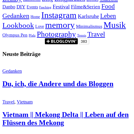
Food
Festival
Danbo
DIY
Filme&Serien
Events
Fasching
Instagram
Gedanken
Leben
Karlsruhe
Home
memory
Musik
Lookbook
Minimalismus
Love
Photography
Travel
Olympus Pen
Pfalz
Tennis
Neuste Beiträge
Gedanken
Du, ich, die Andere und das Bloggen
Travel
,
Vietnam
Vietnam || Mekong Delta || Leben auf den
Flüssen des Mekong