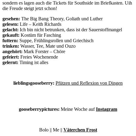
sondern es lagen auch die Tickets für Southside im Briefkasten. Uih
die Freude steigt jetzt schon!
gesehen:
The Big Bang Theory, Goliath und Luther
gelesen:
Life – Keith Richards
gelacht:
Ich bin nicht betrunken, dass ist der Sauerstoffmangel
gekauft:
Kostüm für Fasching
futtern:
Suppe, Frühlingsrollen und Griechisch
trinken:
Wasser, Tee, Mate und Ouzo
angehört:
Mark Forster – Chöre
gefeiert:
Freies Wochenende
gelernt:
Timing ist alles
lieblingsgooseberry:
Pfützen und Reflexion von Dingen
gooseberrypictures:
Meine Woche auf
Instagram
Bolo || Me ||
Väterchen Frost