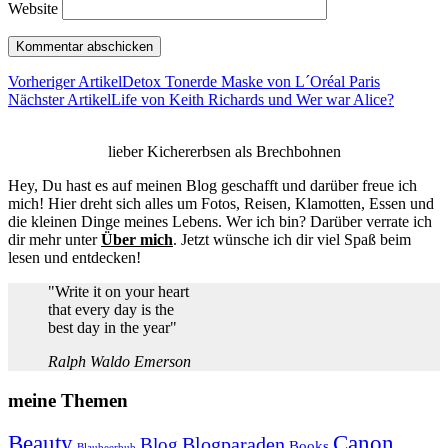
Website
Vorheriger Artikel
Detox Tonerde Maske von L´Oréal Paris
Nächster Artikel
Life von Keith Richards und Wer war Alice?
lieber Kichererbsen als Brechbohnen
Hey, Du hast es auf meinen Blog geschafft und darüber freue ich
mich! Hier dreht sich alles um Fotos, Reisen, Klamotten, Essen und
die kleinen Dinge meines Lebens. Wer ich bin? Darüber verrate ich
dir mehr unter
Über mich
. Jetzt wünsche ich dir viel Spaß beim
lesen und entdecken!
"Write it on your heart
that every day is the
best day in the year"
Ralph Waldo Emerson
meine Themen
Beauty
Canon
Blogparaden
Blog
Books
Blaubeerbub