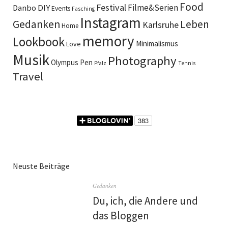
Food
Festival
DIY
Filme&Serien
Danbo
Events
Fasching
Instagram
Gedanken
Leben
Karlsruhe
Home
memory
Lookbook
Minimalismus
Love
Musik
Photography
Olympus Pen
Pfalz
Tennis
Travel
Neuste Beiträge
Gedanken
Du, ich, die Andere und
das Bloggen