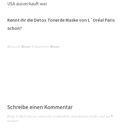
USA ausverkauft war.
Kennt ihr die Detox Tonerde Maske von L´Oréal Paris
schon?
Kategorie
Beauty
Schlagwörter
Beauty
Schreibe einen Kommentar
Deine E-Mail-Adresse wird nicht veröffentlicht.
Erforderliche Felder sind mit
*
markiert