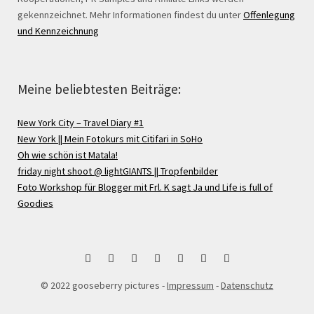
gekennzeichnet. Mehr Informationen findest du unter
Offenlegung
und Kennzeichnung
Meine beliebtesten Beiträge:
New York City – Travel Diary #1
New York || Mein Fotokurs mit Citifari in SoHo
Oh wie schön ist Matala!
friday night shoot @ lightGIANTS || Tropfenbilder
Foto Workshop für Blogger mit Frl. K sagt Ja und Life is full of
Goodies
bloglovin
Instagram
Facebook
Google
Pinterest
Twitter
RSS
© 2022 gooseberry pictures -
Impressum
-
Datenschutz
+
Feed