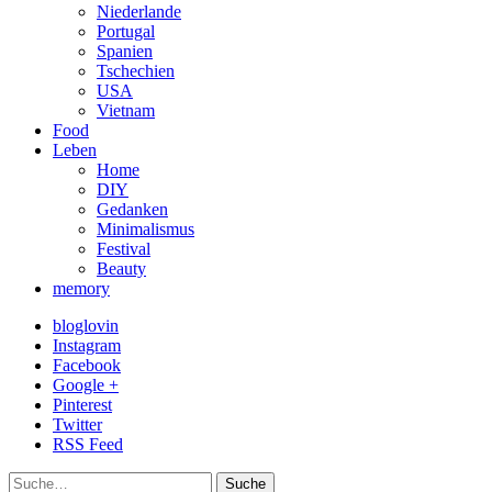
Niederlande
Portugal
Spanien
Tschechien
USA
Vietnam
Food
Leben
Home
DIY
Gedanken
Minimalismus
Festival
Beauty
memory
bloglovin
Instagram
Facebook
Google +
Pinterest
Twitter
RSS Feed
Suche