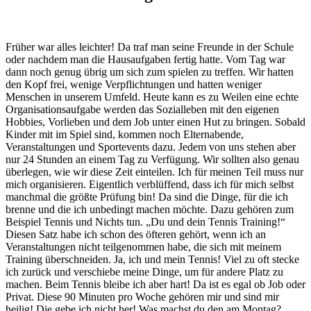
Früher war alles leichter! Da traf man seine Freunde in der Schule
oder nachdem man die Hausaufgaben fertig hatte. Vom Tag war
dann noch genug übrig um sich zum spielen zu treffen. Wir hatten
den Kopf frei, wenige Verpflichtungen und hatten weniger
Menschen in unserem Umfeld. Heute kann es zu Weilen eine echte
Organisationsaufgabe werden das Sozialleben mit den eigenen
Hobbies, Vorlieben und dem Job unter einen Hut zu bringen. Sobald
Kinder mit im Spiel sind, kommen noch Elternabende,
Veranstaltungen und Sportevents dazu. Jedem von uns stehen aber
nur 24 Stunden an einem Tag zu Verfügung. Wir sollten also genau
überlegen, wie wir diese Zeit einteilen. Ich für meinen Teil muss nur
mich organisieren. Eigentlich verblüffend, dass ich für mich selbst
manchmal die größte Prüfung bin! Da sind die Dinge, für die ich
brenne und die ich unbedingt machen möchte. Dazu gehören zum
Beispiel Tennis und Nichts tun. „Du und dein Tennis Training!“
Diesen Satz habe ich schon des öfteren gehört, wenn ich an
Veranstaltungen nicht teilgenommen habe, die sich mit meinem
Training überschneiden. Ja, ich und mein Tennis! Viel zu oft stecke
ich zurück und verschiebe meine Dinge, um für andere Platz zu
machen. Beim Tennis bleibe ich aber hart! Da ist es egal ob Job oder
Privat. Diese 90 Minuten pro Woche gehören mir und sind mir
heilig! Die gebe ich nicht her! Was machst du den am Montag?