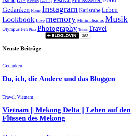
Festival
Danbo
DIY
Filme&Serien
Events
Fasching
Instagram
Gedanken
Leben
Karlsruhe
Home
memory
Musik
Lookbook
Minimalismus
Love
Photography
Travel
Olympus Pen
Pfalz
Tennis
Neuste Beiträge
Gedanken
Du, ich, die Andere und das Bloggen
Travel
,
Vietnam
Vietnam || Mekong Delta || Leben auf den
Flüssen des Mekong