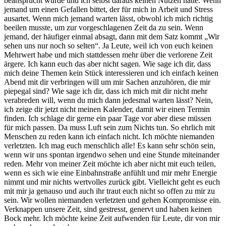
beansprucht wurde und ich selbst daraus keinen Nutzen hatte. Wenn
jemand um einen Gefallen bittet, der für mich in Arbeit und Stress
ausartet. Wenn mich jemand warten lässt, obwohl ich mich richtig
beeilen musste, um zur vorgeschlagenen Zeit da zu sein. Wenn
jemand, der häufiger einmal absagt, dann mit dem Satz kommt „Wir
sehen uns nur noch so selten“. Ja Leute, weil ich von euch keinen
Mehrwert habe und mich stattdessen mehr über die verlorene Zeit
ärgere. Ich kann euch das aber nicht sagen. Wie sage ich dir, dass
mich deine Themen kein Stück interessieren und ich einfach keinen
Abend mit dir verbringen will um mir Sachen anzuhören, die mir
piepegal sind? Wie sage ich dir, dass ich mich mit dir nicht mehr
verabreden will, wenn du mich dann jedesmal warten lässt? Nein,
ich zeige dir jetzt nicht meinen Kalender, damit wir einen Termin
finden. Ich schlage dir gerne ein paar Tage vor aber diese müssen
für mich passen. Da muss Luft sein zum Nichts tun. So ehrlich mit
Menschen zu reden kann ich einfach nicht. Ich möchte niemanden
verletzten. Ich mag euch menschlich alle! Es kann sehr schön sein,
wenn wir uns spontan irgendwo sehen und eine Stunde miteinander
reden. Mehr von meiner Zeit möchte ich aber nicht mit euch teilen,
wenn es sich wie eine Einbahnstraße anfühlt und mir mehr Energie
nimmt und mir nichts wertvolles zurück gibt. Vielleicht geht es euch
mit mir ja genauso und auch ihr traut euch nicht so offen zu mir zu
sein. Wir wollen niemanden verletzten und gehen Kompromisse ein.
Verknappen unsere Zeit, sind gestresst, genervt und haben keinen
Bock mehr. Ich möchte keine Zeit aufwenden für Leute, dir von mir