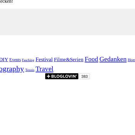
decken!
Food
Gedanken
Festival
DIY
Filme&Serien
Events
Hom
Fasching
ography
Travel
Tennis