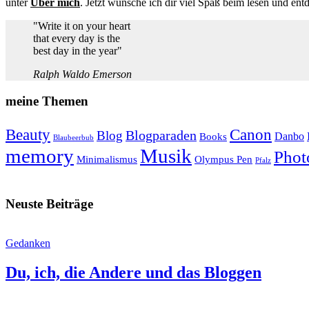
unter
Über mich
. Jetzt wünsche ich dir viel Spaß beim lesen und ent
"Write it on your heart
that every day is the
best day in the year"
Ralph Waldo Emerson
meine Themen
Beauty
Canon
Blogparaden
Blog
Danbo
Books
Blaubeerbub
memory
Musik
Phot
Minimalismus
Olympus Pen
Pfalz
Neuste Beiträge
Gedanken
Du, ich, die Andere und das Bloggen