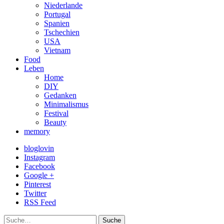
Niederlande
Portugal
Spanien
Tschechien
USA
Vietnam
Food
Leben
Home
DIY
Gedanken
Minimalismus
Festival
Beauty
memory
bloglovin
Instagram
Facebook
Google +
Pinterest
Twitter
RSS Feed
Suche