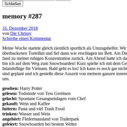
Schließen
memory #287
16. Dezember 2018
von
Die Chrissy
Schreibe einen Kommentar
Meine Woche startete gleich ziemlich sportlich als Umzugshelfer. Wi
überbackenen Tortellini und fiel dann wie erschlagen ins Bett. Am Di
fand zu meiner ruhigen Konzentration zurück. Am Abend hatte ich d
bin ich auf dem Weg zum Snowboarden! Kurz spielte ich mit dem Ged
Inlandsflüge für Vietnam. Bald geht es los! Ich kann es noch gar ni
sind geplant und ich genieße diese Auszeit von meinem ganzen innere
uns.
gesehen:
Harry Potter
gelesen:
Todsünde von Tess Gerritsen
gelacht:
Spontane Gesangseinlagen vom Chef
gekauft:
Wein und Kaffee
futtern:
Pasta und viel Trash Food
trinken:
Wasser und Wein
angehört:
Fledermausland von Trailerpark
gefeiert:
Snowboarden bei bestem Wetter