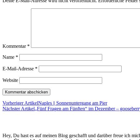
Deine E-Mail-Adresse wird nicht veröffentlicht.
Erforderliche Felder 
Kommentar
*
Name
*
E-Mail-Adresse
*
Website
Vorheriger Artikel
Naples || Sonnenuntergang am Pier
Nächster Artikel
„Fünf Fragen am Fünften“ im Dezember – gooseberry
Hey, Du hast es auf meinen Blog geschafft und darüber freue ich mich