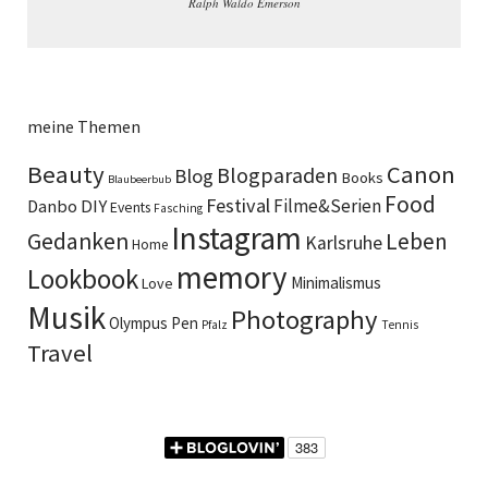
Ralph Waldo Emerson
meine Themen
Beauty
Canon
Blogparaden
Blog
Books
Blaubeerbub
Food
Festival
DIY
Filme&Serien
Danbo
Events
Fasching
Instagram
Gedanken
Leben
Karlsruhe
Home
memory
Lookbook
Minimalismus
Love
Musik
Photography
Olympus Pen
Pfalz
Tennis
Travel