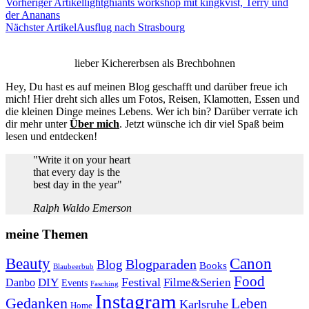
Vorheriger Artikel
lightghiants workshop mit kingkvist, Terry und
der Ananans
Nächster Artikel
Ausflug nach Strasbourg
lieber Kichererbsen als Brechbohnen
Hey, Du hast es auf meinen Blog geschafft und darüber freue ich
mich! Hier dreht sich alles um Fotos, Reisen, Klamotten, Essen und
die kleinen Dinge meines Lebens. Wer ich bin? Darüber verrate ich
dir mehr unter
Über mich
. Jetzt wünsche ich dir viel Spaß beim
lesen und entdecken!
"Write it on your heart
that every day is the
best day in the year"
Ralph Waldo Emerson
meine Themen
Beauty
Canon
Blogparaden
Blog
Books
Blaubeerbub
Food
Festival
Danbo
DIY
Filme&Serien
Events
Fasching
Instagram
Gedanken
Leben
Karlsruhe
Home