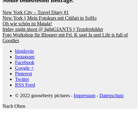
Meine beliebtesten Beiträge:
New York City – Travel Diary #1
New York || Mein Fotokurs mit Citifari in SoHo
Oh wie schön ist Matala!
friday night shoot @ lightGIANTS || Tropfenbilder
Foto Workshop für Blogger mit Frl. K sagt Ja und Life is full of
Goodies
bloglovin
Instagram
Facebook
Google +
Pinterest
Twitter
RSS Feed
© 2022 gooseberry pictures -
Impressum
-
Datenschutz
Nach Oben