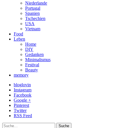
Niederlande
Portugal
Spanien
Tschechien
USA
Vietnam
Food
Leben
Home
DIY
Gedanken
Minimalismus
Festival
Beauty
memory
bloglovin
Instagram
Facebook
Google +
Pinterest
Twitter
RSS Feed
Suche