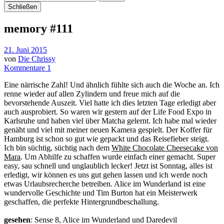
Schließen
memory #111
21. Juni 2015
von
Die Chrissy
Kommentare 1
Eine närrische Zahl! Und ähnlich fühlte sich auch die Woche an. Ich
renne wieder auf allen Zylindern und freue mich auf die
bevorstehende Auszeit. Viel hatte ich dies letzten Tage erledigt aber
auch ausprobiert. So waren wir gestern auf der Life Food Expo in
Karlsruhe und haben viel über Matcha gelernt. Ich habe mal wieder
genäht und viel mit meiner neuen Kamera gespielt. Der Koffer für
Hamburg ist schon so gut wie gepackt und das Reisefieber steigt.
Ich bin süchtig, süchtig nach dem
White Chocolate Cheesecake von
Mara
. Um Abhilfe zu schaffen wurde einfach einer gemacht. Super
easy, sau schnell und unglaublich lecker! Jetzt ist Sonntag, alles ist
erledigt, wir können es uns gut gehen lassen und ich werde noch
etwas Urlaubsrecherche betreiben. Alice im Wunderland ist eine
wundervolle Geschichte und Tim Burton hat ein Meisterwerk
geschaffen, die perfekte Hintergrundbeschallung.
gesehen
: Sense 8, Alice im Wunderland und Daredevil