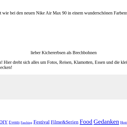
bt wie bei den neuen Nike Air Max 90 in einem wunderschönen Farben
lieber Kichererbsen als Brechbohnen
! Hier dreht sich alles um Fotos, Reisen, Klamotten, Essen und die kl
decken!
Food
Gedanken
Festival
DIY
Filme&Serien
Events
Hom
Fasching