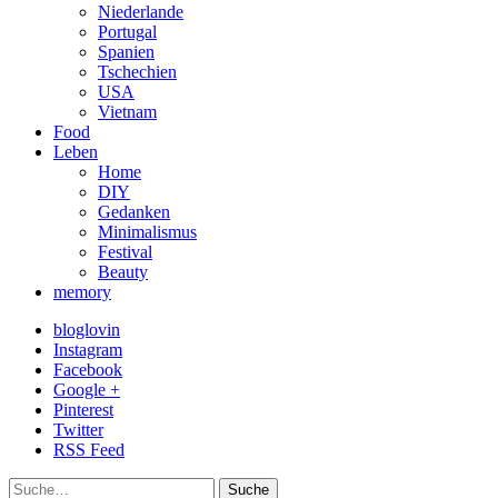
Niederlande
Portugal
Spanien
Tschechien
USA
Vietnam
Food
Leben
Home
DIY
Gedanken
Minimalismus
Festival
Beauty
memory
bloglovin
Instagram
Facebook
Google +
Pinterest
Twitter
RSS Feed
Suche