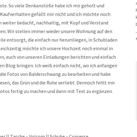
ste. So viele Denkanstöße habe ich mir geholt und
n Kaufverhalten gefällt mir nicht und ich möchte noch
 weiter bedacht, nachhaltig, mit Kopf und Verstand
en. Wir stellen immer wieder unsere Wohnung auf den
ile entsorgt, die einfach nur herumliegen, in Schubladen
leichzeitig möchte ich unsere Hochzeit noch einmal in
n, euch von unseren Einladungen berichten und einfach
en Blog bringen. Ich weiß einfach nicht, wo ich anfangen
 die Fotos von Balderschwang zu bearbeiten und habe
iesen, das Grün und die Ruhe verliebt. Dennoch fehlt mir
Fotos fertig zu machen und dann mit Text zu ergänzen.
per || Tasche – Volcom || Schuhe – Converse