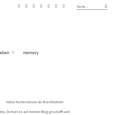
bloglovin
Instagram
Facebook
Google
Pinterest
Twitter
RSS
+
Feed
eben
memory
lieber Kichererbsen als Brechbohnen
Hey, Du hast es auf meinen Blog geschafft und