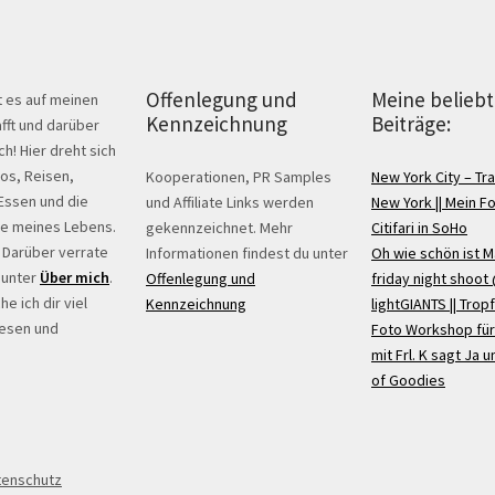
Offenlegung und
Meine belieb
t es auf meinen
Kennzeichnung
Beiträge:
fft und darüber
ch! Hier dreht sich
tos, Reisen,
Kooperationen, PR Samples
New York City – Tra
Essen und die
und Affiliate Links werden
New York || Mein F
ge meines Lebens.
gekennzeichnet. Mehr
Citifari in SoHo
? Darüber verrate
Informationen findest du unter
Oh wie schön ist M
 unter
Über mich
.
Offenlegung und
friday night shoot
e ich dir viel
Kennzeichnung
lightGIANTS || Trop
lesen und
Foto Workshop für
mit Frl. K sagt Ja un
of Goodies
tenschutz