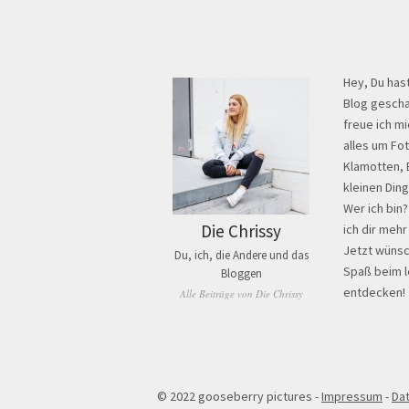
Hey, Du has
Blog gescha
freue ich mi
alles um Fo
Klamotten, 
kleinen Din
Wer ich bin
Die Chrissy
ich dir mehr
Jetzt wünsch
Du, ich, die Andere und das
Spaß beim 
Bloggen
entdecken!
Alle Beiträge von Die Chrissy
© 2022 gooseberry pictures -
Impressum
-
Da