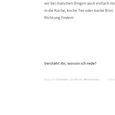
wir bei manchen Dingen auch einfach ni
in die Küche, koche Tee oder backe Brot.
Richtung finden!
Versteht ihr, wovon ich rede?
Kategorie
Gedanken
,
Lookbook
,
Minimalismus
Schla