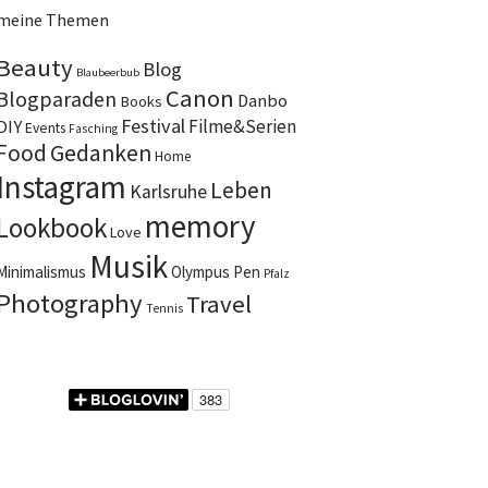
meine Themen
Beauty
Blog
Blaubeerbub
Canon
Blogparaden
Danbo
Books
Festival
DIY
Filme&Serien
Events
Fasching
Food
Gedanken
Home
Instagram
Leben
Karlsruhe
memory
Lookbook
Love
Musik
Minimalismus
Olympus Pen
Pfalz
Photography
Travel
Tennis