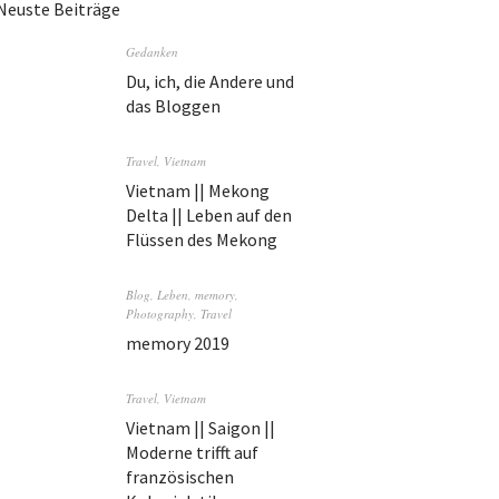
Neuste Beiträge
Gedanken
Du, ich, die Andere und
das Bloggen
Travel
,
Vietnam
Vietnam || Mekong
Delta || Leben auf den
Flüssen des Mekong
Blog
,
Leben
,
memory
,
Photography
,
Travel
memory 2019
Travel
,
Vietnam
Vietnam || Saigon ||
Moderne trifft auf
französischen