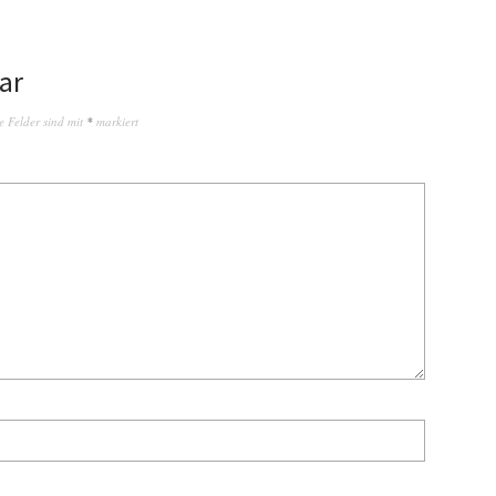
ar
e Felder sind mit
*
markiert