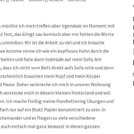
en möchte ich mich treffen aber irgendwie im Moment mit
t fest, das klingt sau komisch aber mir fehlen die Worte
umreißen. Mir ist die Arbeit zu viel und ich brauche
use komme renne ich wie ein kopfloses Huhn durch die
beiten und falle dann todmüde auf mein Sofa. Am
 dass ich nicht vom Bett direkt aufs Sofa rolle und dann
ahrscheinlich brauchen mein Kopf und mein Körper
nd Pause. Daher verkrieche ich mich in unserer Wohnung
ch verstecke mich in diesem kleinen Hinterland und will
n. Ich mache fleißig meine Handlettering Übungen und
ach nur auf ein Blatt Papier konzentriert zu sein. In
cheinander und es fliegen so viele verschiedene
 euch einfach mal ganz bewusst in diesen ganzen