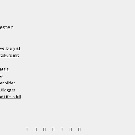
testen
vel Diary #1
otokurs mit
atala!
 @
fenbilder
 Blogger
d Life is full