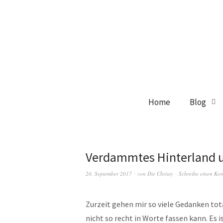
Home
Blog
Verdammtes Hinterland 
20. September 2017
von
Die Chrissy
Schreibe einen Ko
Zurzeit gehen mir so viele Gedanken tota
nicht so recht in Worte fassen kann. Es is