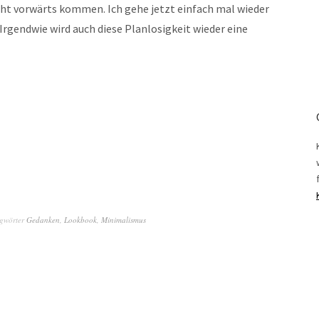
cht vorwärts kommen. Ich gehe jetzt einfach mal wieder
 Irgendwie wird auch diese Planlosigkeit wieder eine
gwörter
Gedanken
,
Lookbook
,
Minimalismus