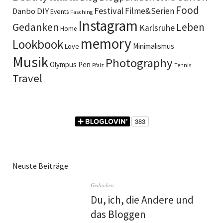
Food
Festival
DIY
Filme&Serien
Danbo
Events
Fasching
Instagram
Gedanken
Leben
Karlsruhe
Home
memory
Lookbook
Minimalismus
Love
Musik
Photography
Olympus Pen
Pfalz
Tennis
Travel
Neuste Beiträge
Gedanken
Du, ich, die Andere und
das Bloggen