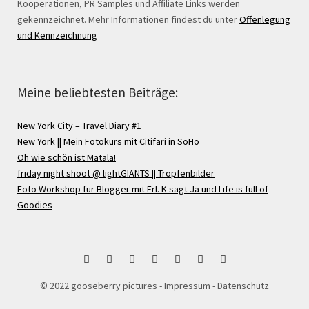
Kooperationen, PR Samples und Affiliate Links werden
gekennzeichnet. Mehr Informationen findest du unter
Offenlegung
und Kennzeichnung
Meine beliebtesten Beiträge:
New York City – Travel Diary #1
New York || Mein Fotokurs mit Citifari in SoHo
Oh wie schön ist Matala!
friday night shoot @ lightGIANTS || Tropfenbilder
Foto Workshop für Blogger mit Frl. K sagt Ja und Life is full of
Goodies
bloglovin
Instagram
Facebook
Google
Pinterest
Twitter
RSS
© 2022 gooseberry pictures -
Impressum
-
Datenschutz
+
Feed