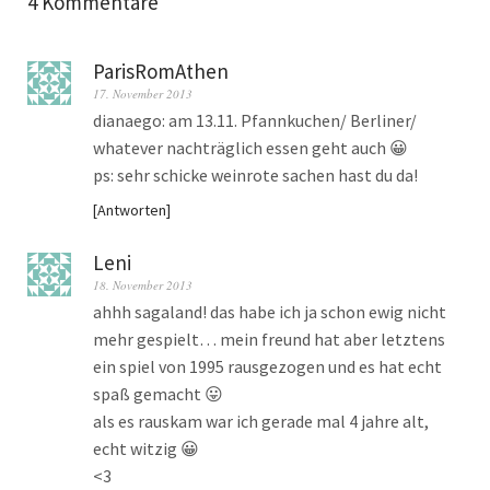
4 Kommentare
ParisRomAthen
17. November 2013
dianaego: am 13.11. Pfannkuchen/ Berliner/
whatever nachträglich essen geht auch 😀
ps: sehr schicke weinrote sachen hast du da!
Antworten
Leni
18. November 2013
ahhh sagaland! das habe ich ja schon ewig nicht
mehr gespielt… mein freund hat aber letztens
ein spiel von 1995 rausgezogen und es hat echt
spaß gemacht 😛
als es rauskam war ich gerade mal 4 jahre alt,
echt witzig 😀
<3