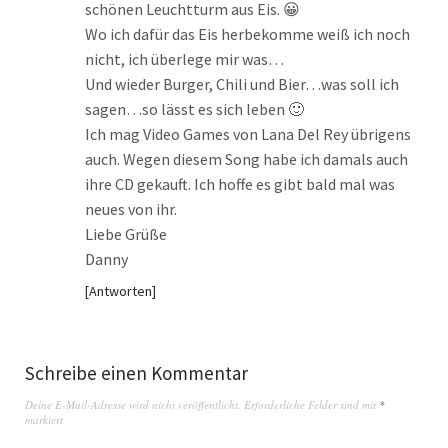
schönen Leuchtturm aus Eis. 😀
Wo ich dafür das Eis herbekomme weiß ich noch
nicht, ich überlege mir was…
Und wieder Burger, Chili und Bier…was soll ich
sagen…so lässt es sich leben 🙂
Ich mag Video Games von Lana Del Rey übrigens
auch. Wegen diesem Song habe ich damals auch
ihre CD gekauft. Ich hoffe es gibt bald mal was
neues von ihr.
Liebe Grüße
Danny
Antworten
Schreibe einen Kommentar
Deine E-Mail-Adresse wird nicht veröffentlicht.
Erforderliche Felder sind mit
*
markiert