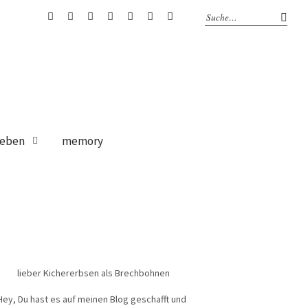
bloglovin
Instagram
Facebook
Google
Pinterest
Twitter
RSS
+
Feed
eben
memory
lieber Kichererbsen als Brechbohnen
Hey, Du hast es auf meinen Blog geschafft und