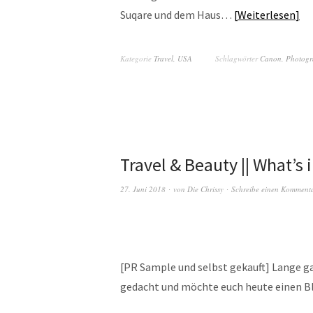
Suqare und dem Haus…
Weiterlesen
Kategorie
Travel
,
USA
Schlagwörter
Canon
,
Photogr
Travel & Beauty || What’s
27. Juni 2018
von
Die Chrissy
Schreibe einen Komment
[PR Sample und selbst gekauft] Lange g
gedacht und möchte euch heute einen B