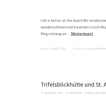
Life is better at the beach Wir verabsc
wunderschönen und kreativen Conch Repu
Weg entlang an…
Weiterlesen
Kategorie
Travel
,
USA
Schlagwörter
Canon
,
Photogr
Trifelsblickhütte und St.
12. September 2018
von
Die Chrissy
Schreibe einen Ko