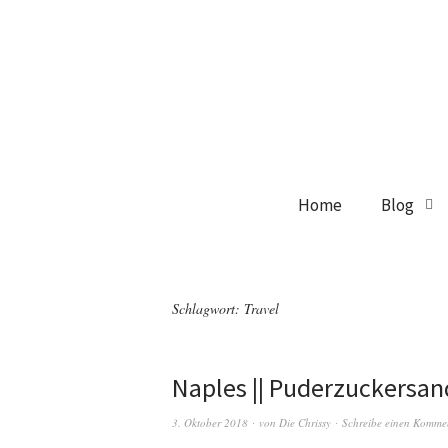
Home
Blog
Schlagwort:
Travel
Naples || Puderzuckersan
3. Oktober 2018
von
Die Chrissy
Schreibe einen Komme