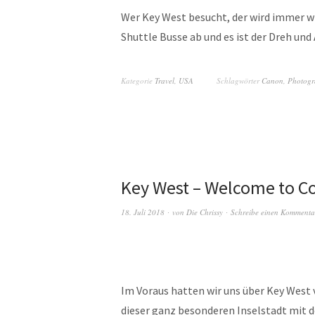
Wer Key West besucht, der wird immer wi
Shuttle Busse ab und es ist der Dreh u
Kategorie
Travel
,
USA
Schlagwörter
Canon
,
Photogr
Key West – Welcome to C
18. Juli 2018
von
Die Chrissy
Schreibe einen Kommenta
Im Voraus hatten wir uns über Key West v
dieser ganz besonderen Inselstadt mit