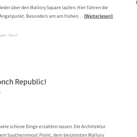
eder über den Mallory Square laufen. Hier fahren die
nd Angelpunkt. Besonders am am frühen…
Weiterlesen
aphy
,
Travel
onch Republic!
r
iele schöne Dinge erzählen lassen. Die Architektur
 dem Southernmost Point, dem berühmten Mallory