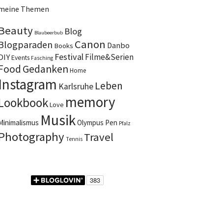
meine Themen
Beauty
Blog
Blaubeerbub
Canon
Blogparaden
Danbo
Books
Festival
DIY
Filme&Serien
Events
Fasching
Food
Gedanken
Home
Instagram
Leben
Karlsruhe
memory
Lookbook
Love
Musik
Minimalismus
Olympus Pen
Pfalz
Photography
Travel
Tennis