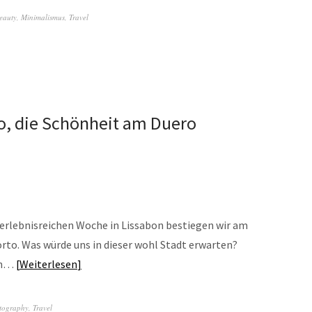
eauty
,
Minimalismus
,
Travel
to, die Schönheit am Duero
 erlebnisreichen Woche in Lissabon bestiegen wir am
rto. Was würde uns in dieser wohl Stadt erwarten?
en…
Weiterlesen
tography
,
Travel