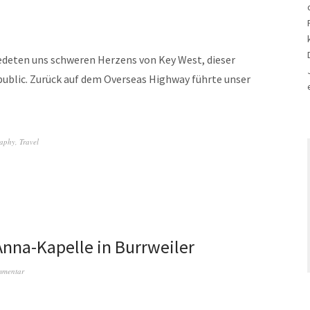
hiedeten uns schweren Herzens von Key West, dieser
blic. Zurück auf dem Overseas Highway führte unser
aphy
,
Travel
 Anna-Kapelle in Burrweiler
mmentar