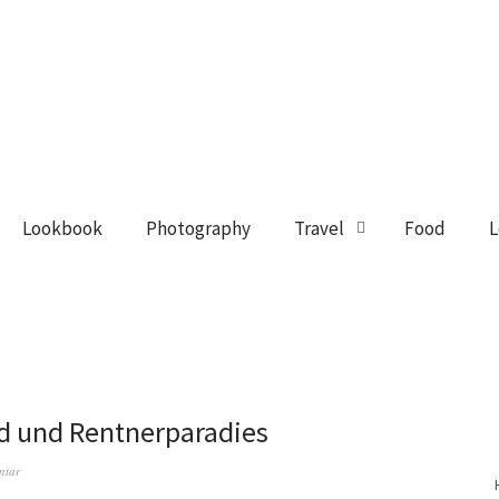
Lookbook
Photography
Travel
Food
L
d und Rentnerparadies
ntar