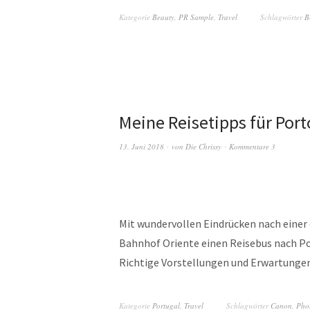
Kategorie
Beauty
,
PR Sample
,
Travel
Schlagwörter
B
Meine Reisetipps für Por
13. Juni 2018
von
Die Chrissy
Kommentare 3
Mit wundervollen Eindrücken nach einer
Bahnhof Oriente einen Reisebus nach Po
Richtige Vorstellungen und Erwartung
Kategorie
Portugal
,
Travel
Schlagwörter
Canon
,
Pho