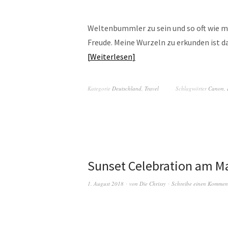
Weltenbummler zu sein und so oft wie m
Freude. Meine Wurzeln zu erkunden ist d
Weiterlesen
Kategorie
Deutschland
,
Travel
Schlagwörter
Canon
,
Sunset Celebration am Ma
1. August 2018
von
Die Chrissy
Schreibe einen Kommen