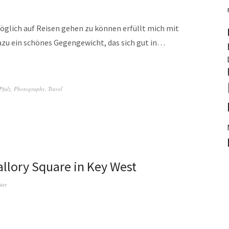
öglich auf Reisen gehen zu können erfüllt mich mit
azu ein schönes Gegengewicht, das sich gut in…
Pfalz
,
Photography
,
Travel
llory Square in Key West
tar