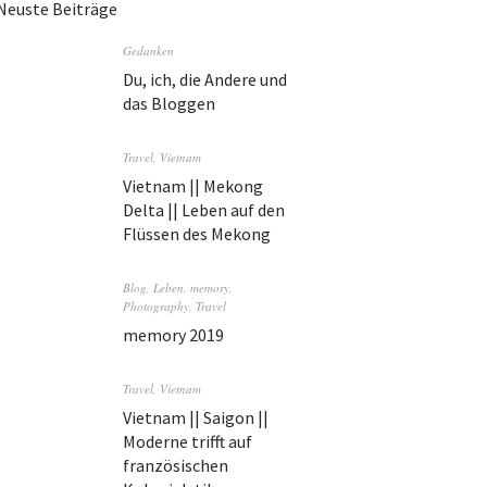
Neuste Beiträge
Gedanken
Du, ich, die Andere und
das Bloggen
Travel
,
Vietnam
Vietnam || Mekong
Delta || Leben auf den
Flüssen des Mekong
Blog
,
Leben
,
memory
,
Photography
,
Travel
memory 2019
Travel
,
Vietnam
Vietnam || Saigon ||
Moderne trifft auf
französischen