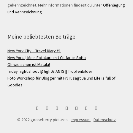
gekennzeichnet. Mehr Informationen findest du unter
Offenlegung
und Kennzeichnung
Meine beliebtesten Beiträge:
New York City – Travel Diary #1
New York || Mein Fotokurs mit Citifari in SoHo
Oh wie schön ist Matala!
friday night shoot @ lightGIANTS || Tropfenbilder
Foto Workshop für Blogger mit Frl. K sagt Ja und Life is full of
Goodies
bloglovin
Instagram
Facebook
Google
Pinterest
Twitter
RSS
© 2022 gooseberry pictures -
Impressum
-
Datenschutz
+
Feed