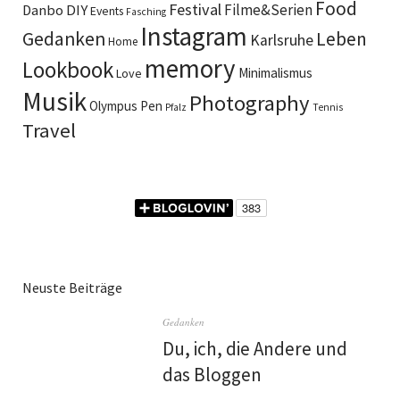
Food
Festival
DIY
Filme&Serien
Danbo
Events
Fasching
Instagram
Gedanken
Leben
Karlsruhe
Home
memory
Lookbook
Minimalismus
Love
Musik
Photography
Olympus Pen
Pfalz
Tennis
Travel
Neuste Beiträge
Gedanken
Du, ich, die Andere und
das Bloggen