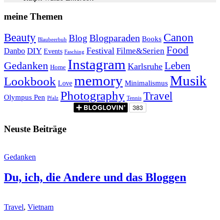
meine Themen
Beauty
Canon
Blogparaden
Blog
Books
Blaubeerbub
Food
Festival
Danbo
DIY
Filme&Serien
Events
Fasching
Instagram
Gedanken
Leben
Karlsruhe
Home
memory
Musik
Lookbook
Minimalismus
Love
Photography
Travel
Olympus Pen
Pfalz
Tennis
Neuste Beiträge
Gedanken
Du, ich, die Andere und das Bloggen
Travel
,
Vietnam