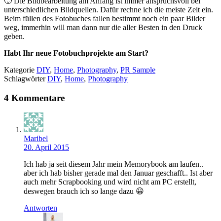
🙂 Die Bildbearbeitung am Anfang ist immer anspruchsvoll bei
unterschiedlichen Bildquellen. Dafür rechne ich die meiste Zeit ein.
Beim füllen des Fotobuches fallen bestimmt noch ein paar Bilder
weg, immerhin will man dann nur die aller Besten in den Druck
geben.
Habt Ihr neue Fotobuchprojekte am Start?
Kategorie
DIY
,
Home
,
Photography
,
PR Sample
Schlagwörter
DIY
,
Home
,
Photography
4 Kommentare
Maribel
20. April 2015
Ich hab ja seit diesem Jahr mein Memorybook am laufen..
aber ich hab bisher gerade mal den Januar geschafft.. Ist aber
auch mehr Scrapbooking und wird nicht am PC erstellt,
deswegen brauch ich so lange dazu 😀
Antworten