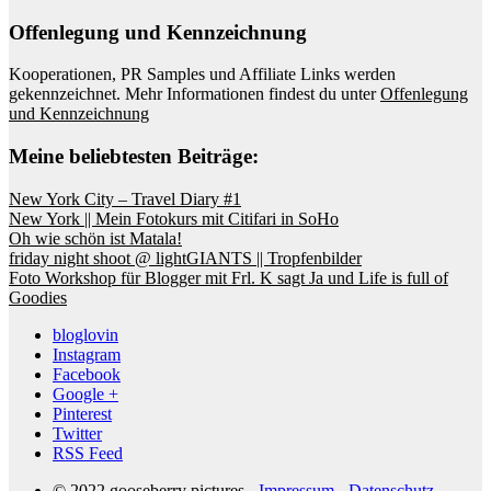
Offenlegung und Kennzeichnung
Kooperationen, PR Samples und Affiliate Links werden
gekennzeichnet. Mehr Informationen findest du unter
Offenlegung
und Kennzeichnung
Meine beliebtesten Beiträge:
New York City – Travel Diary #1
New York || Mein Fotokurs mit Citifari in SoHo
Oh wie schön ist Matala!
friday night shoot @ lightGIANTS || Tropfenbilder
Foto Workshop für Blogger mit Frl. K sagt Ja und Life is full of
Goodies
bloglovin
Instagram
Facebook
Google +
Pinterest
Twitter
RSS Feed
© 2022 gooseberry pictures -
Impressum
-
Datenschutz