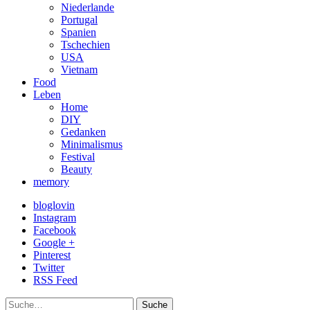
Niederlande
Portugal
Spanien
Tschechien
USA
Vietnam
Food
Leben
Home
DIY
Gedanken
Minimalismus
Festival
Beauty
memory
bloglovin
Instagram
Facebook
Google +
Pinterest
Twitter
RSS Feed
Suche