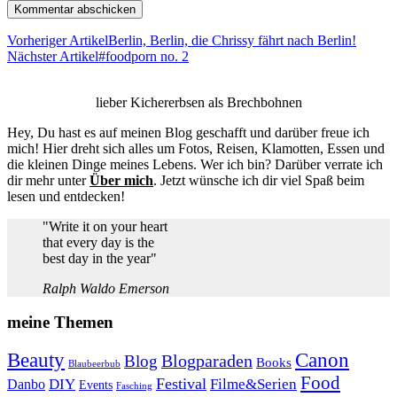
Vorheriger Artikel
Berlin, Berlin, die Chrissy fährt nach Berlin!
Nächster Artikel
#foodporn no. 2
lieber Kichererbsen als Brechbohnen
Hey, Du hast es auf meinen Blog geschafft und darüber freue ich
mich! Hier dreht sich alles um Fotos, Reisen, Klamotten, Essen und
die kleinen Dinge meines Lebens. Wer ich bin? Darüber verrate ich
dir mehr unter
Über mich
. Jetzt wünsche ich dir viel Spaß beim
lesen und entdecken!
"Write it on your heart
that every day is the
best day in the year"
Ralph Waldo Emerson
meine Themen
Beauty
Canon
Blogparaden
Blog
Books
Blaubeerbub
Food
Festival
Danbo
DIY
Filme&Serien
Events
Fasching