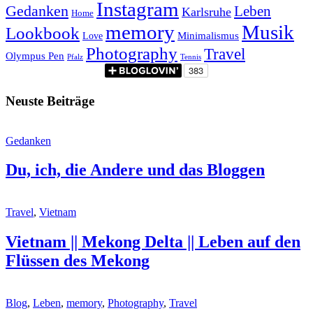
Instagram
Gedanken
Leben
Karlsruhe
Home
memory
Musik
Lookbook
Minimalismus
Love
Photography
Travel
Olympus Pen
Pfalz
Tennis
Neuste Beiträge
Gedanken
Du, ich, die Andere und das Bloggen
Travel
,
Vietnam
Vietnam || Mekong Delta || Leben auf den
Flüssen des Mekong
Blog
,
Leben
,
memory
,
Photography
,
Travel