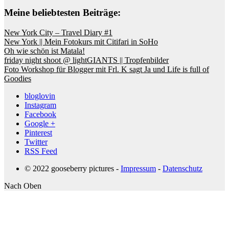
Meine beliebtesten Beiträge:
New York City – Travel Diary #1
New York || Mein Fotokurs mit Citifari in SoHo
Oh wie schön ist Matala!
friday night shoot @ lightGIANTS || Tropfenbilder
Foto Workshop für Blogger mit Frl. K sagt Ja und Life is full of
Goodies
bloglovin
Instagram
Facebook
Google +
Pinterest
Twitter
RSS Feed
© 2022 gooseberry pictures -
Impressum
-
Datenschutz
Nach Oben