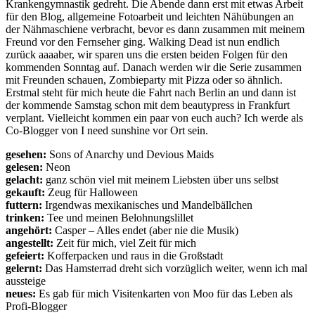
Krankengymnastik gedreht. Die Abende dann erst mit etwas Arbeit
für den Blog, allgemeine Fotoarbeit und leichten Nähübungen an
der Nähmaschiene verbracht, bevor es dann zusammen mit meinem
Freund vor den Fernseher ging. Walking Dead ist nun endlich
zurück aaaaber, wir sparen uns die ersten beiden Folgen für den
kommenden Sonntag auf. Danach werden wir die Serie zusammen
mit Freunden schauen, Zombieparty mit Pizza oder so ähnlich.
Erstmal steht für mich heute die Fahrt nach Berlin an und dann ist
der kommende Samstag schon mit dem beautypress in Frankfurt
verplant. Vielleicht kommen ein paar von euch auch? Ich werde als
Co-Blogger von I need sunshine vor Ort sein.
gesehen:
Sons of Anarchy und Devious Maids
gelesen:
Neon
gelacht:
ganz schön viel mit meinem Liebsten über uns selbst
gekauft:
Zeug für Halloween
futtern:
Irgendwas mexikanisches und Mandelbällchen
trinken:
Tee und meinen Belohnungslillet
angehört:
Casper – Alles endet (aber nie die Musik)
angestellt:
Zeit für mich, viel Zeit für mich
gefeiert:
Kofferpacken und raus in die Großstadt
gelernt:
Das Hamsterrad dreht sich vorzüglich weiter, wenn ich mal
aussteige
neues:
Es gab für mich Visitenkarten von Moo für das Leben als
Profi-Blogger