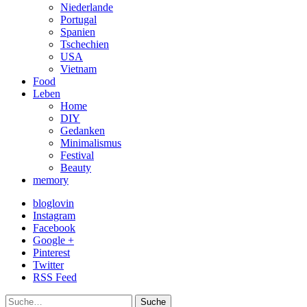
Niederlande
Portugal
Spanien
Tschechien
USA
Vietnam
Food
Leben
Home
DIY
Gedanken
Minimalismus
Festival
Beauty
memory
bloglovin
Instagram
Facebook
Google +
Pinterest
Twitter
RSS Feed
Suche