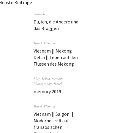
Neuste Beiträge
Gedanken
Du, ich, die Andere und
das Bloggen
Travel
,
Vietnam
Vietnam || Mekong
Delta || Leben auf den
Flüssen des Mekong
Blog
,
Leben
,
memory
,
Photography
,
Travel
memory 2019
Travel
,
Vietnam
Vietnam || Saigon ||
Moderne trifft auf
französischen