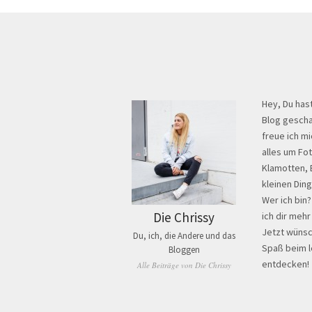
Hey, Du has
Blog gescha
freue ich mi
alles um Fo
Klamotten, 
kleinen Din
Wer ich bin
Die Chrissy
ich dir mehr
Jetzt wünsch
Du, ich, die Andere und das
Spaß beim 
Bloggen
entdecken!
Alle Beiträge von Die Chrissy