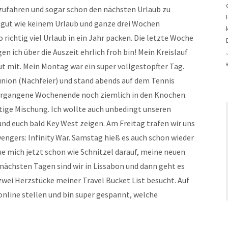
zufahren und sogar schon den nächsten Urlaub zu
o gut wie keinem Urlaub und ganze drei Wochen
richtig viel Urlaub in ein Jahr packen. Die letzte Woche
en ich über die Auszeit ehrlich froh bin! Mein Kreislauf
ut mit. Mein Montag war ein super vollgestopfter Tag.
union (Nachfeier) und stand abends auf dem Tennis
 vergangene Wochenende noch ziemlich in den Knochen.
stige Mischung. Ich wollte auch unbedingt unseren
und euch bald Key West zeigen. Am Freitag trafen wir uns
ngers: Infinity War. Samstag hieß es auch schon wieder
ue mich jetzt schon wie Schnitzel darauf, meine neuen
 nächsten Tagen sind wir in Lissabon und dann geht es
zwei Herzstücke meiner Travel Bucket List besucht. Auf
online stellen und bin super gespannt, welche