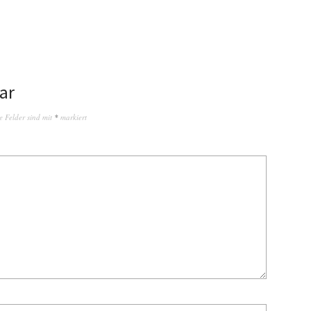
ar
e Felder sind mit
*
markiert