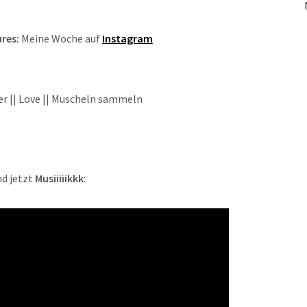
res:
Meine Woche auf
Instagram
r || Love || Muscheln sammeln
d jetzt
Musiiiiikkk
: