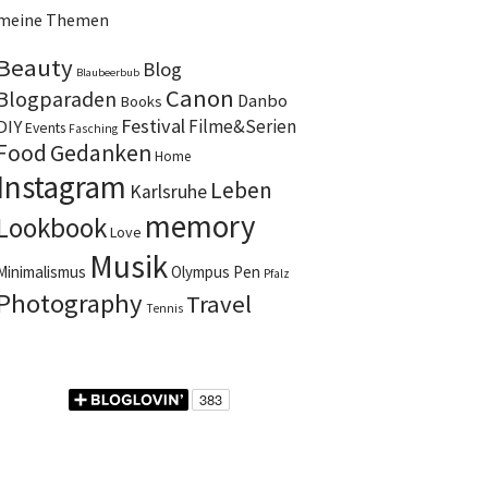
meine Themen
Beauty
Blog
Blaubeerbub
Canon
Blogparaden
Danbo
Books
Festival
DIY
Filme&Serien
Events
Fasching
Food
Gedanken
Home
Instagram
Leben
Karlsruhe
memory
Lookbook
Love
Musik
Minimalismus
Olympus Pen
Pfalz
Photography
Travel
Tennis