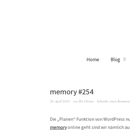
Home
Blog
memory #254
29. April 2018
von
Die Chrissy
Schreibe einen Komment
Die „Planen“ Funktion von WordPress n
memory
online geht sind wir nämlich a