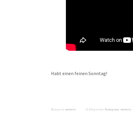
Habt einen feinen Sonntag!
Kategorie
memory
Schlagwörter
Instagram
,
memory
,