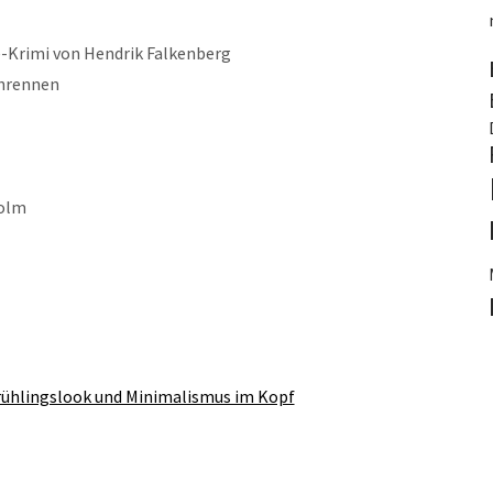
-Krimi von Hendrik Falkenberg
hrennen
holm
rühlingslook und Minimalismus im Kopf