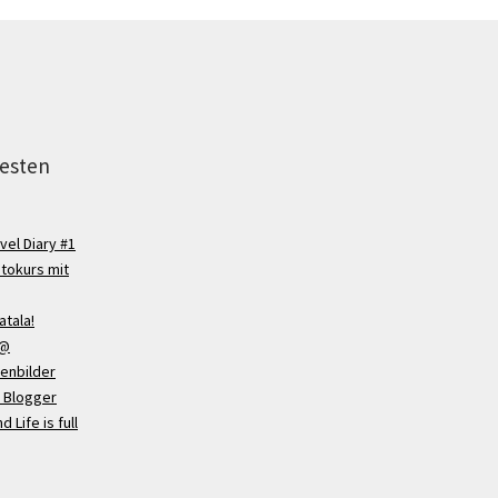
testen
vel Diary #1
otokurs mit
atala!
 @
fenbilder
 Blogger
d Life is full