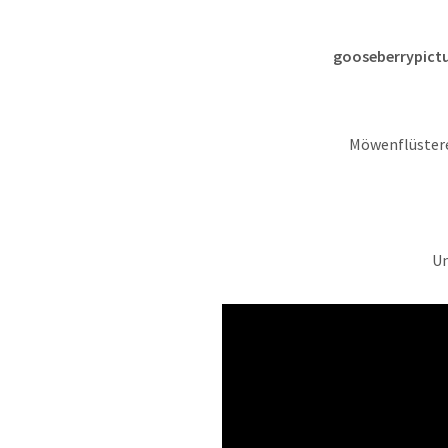
gooseberrypictu
Möwenflüstere
Un