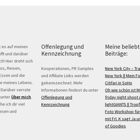
Offenlegung und
Meine belieb
t es auf meinen
Kennzeichnung
Beiträge:
fft und darüber
ch! Hier dreht sich
tos, Reisen,
Kooperationen, PR Samples
New York City – Tra
Essen und die
und Affiliate Links werden
New York || Mein F
ge meines Lebens.
gekennzeichnet. Mehr
Citifari in SoHo
? Darüber verrate
Informationen findest du unter
Oh wie schön ist M
 unter
Über mich
.
Offenlegung und
friday night shoot
e ich dir viel
Kennzeichnung
lightGIANTS || Trop
lesen und
Foto Workshop für
mit Frl. K sagt Ja un
of Goodies