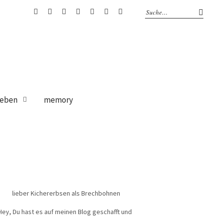
bloglovin
Instagram
Facebook
Google
Pinterest
Twitter
RSS
+
Feed
eben
memory
lieber Kichererbsen als Brechbohnen
Hey, Du hast es auf meinen Blog geschafft und