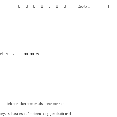
bloglovin
Instagram
Facebook
Google
Pinterest
Twitter
RSS
+
Feed
eben
memory
lieber Kichererbsen als Brechbohnen
Hey, Du hast es auf meinen Blog geschafft und