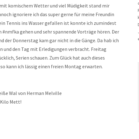
 mit komischem Wetter und viel Müdigkeit stand mir
nnoch ignoriere ich das super gerne für meine Freundin
in Tennis ins Wasser gefallen ist konnte ich zumindest
n #nmfka gehen und sehr spannende Vorträge hören. Der
d der Donnerstag kam gar nicht in die Gänge. Da hab ich
n und den Tag mit Erledigungen verbracht. Freitag
ücklich, Serien schauen. Zum Glück hat auch dieses
o kann ich lässig einen freien Montag erwarten.
eiße Wal von Herman Melville
 Kilo Mett!