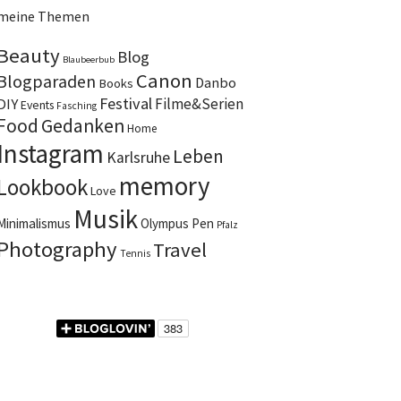
meine Themen
Beauty
Blog
Blaubeerbub
Canon
Blogparaden
Danbo
Books
Festival
DIY
Filme&Serien
Events
Fasching
Food
Gedanken
Home
Instagram
Leben
Karlsruhe
memory
Lookbook
Love
Musik
Minimalismus
Olympus Pen
Pfalz
Photography
Travel
Tennis