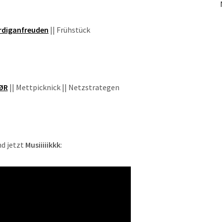
rdiganfreuden
|| Frühstück
ØR
|| Mettpicknick || Netzstrategen
d jetzt
Musiiiiikkk
: