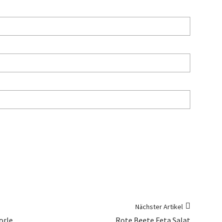
Nächster Artikel
orle
Rote Beete Feta Salat