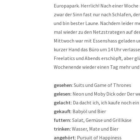
Europapark. Herrlich! Nach einer Woche
zwar der Sinn fast nur nach Schlafen, de
und bin bester Laune. Nachdem leider me
mal wieder zu den Netzstrategen auf de
Mittwoch war mit Essenshass geladen un
kurzer Hand das Büro um 14 Uhr verlasse
Freelatics und Abends erschöpft, aber gl
Wochenende wieder einen Tag mehr und s
gesehen
: Suits und Game of Thrones
gelesen:
Neon und Moby Dick oder Der w
gelacht:
Da dacht ich, ich kaufe noch ein
gekauft:
Babyöl und Bier
futtern:
Salat, Gemüse und Grillkäse
trinken:
Wasser, Mate und Bier
angehört:
Pursuit of Happiness