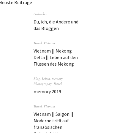
Neuste Beiträge
Gedanken
Du, ich, die Andere und
das Bloggen
Travel
,
Vietnam
Vietnam || Mekong
Delta || Leben auf den
Flüssen des Mekong
Blog
,
Leben
,
memory
,
Photography
,
Travel
memory 2019
Travel
,
Vietnam
Vietnam || Saigon ||
Moderne trifft auf
französischen