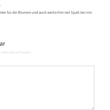
6
anke für die Blumen und auch weiterhin viel Spaß bei mir
ar
e Felder sind mit
*
markiert