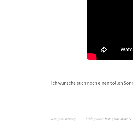
Ich wünsche euch noch einen tollen Son
Kategorie
memory
Schlagwörter
Instagram
,
memory
,