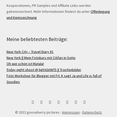
Kooperationen, PR Samples und Affiliate Links werden
gekennzeichnet. Mehr Informationen findest du unter
Offenlegung
und Kennzeichnung
Meine beliebtesten Beiträge:
New York City – Travel Diary #1
New York || Mein Fotokurs mit Citifari in SoHo
Oh wie schön ist Matala!
friday night shoot @ lightGIANTS || Tropfenbilder
Foto Workshop für Blogger mit Frl. K sagt Ja und Life is full of
Goodies
bloglovin
Instagram
Facebook
Google
Pinterest
Twitter
RSS
© 2022 gooseberry pictures -
Impressum
-
Datenschutz
+
Feed