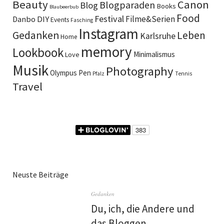
Beauty
Canon
Blogparaden
Blog
Books
Blaubeerbub
Food
Festival
DIY
Filme&Serien
Danbo
Events
Fasching
Instagram
Gedanken
Leben
Karlsruhe
Home
memory
Lookbook
Minimalismus
Love
Musik
Photography
Olympus Pen
Pfalz
Tennis
Travel
Neuste Beiträge
Gedanken
Du, ich, die Andere und
das Bloggen