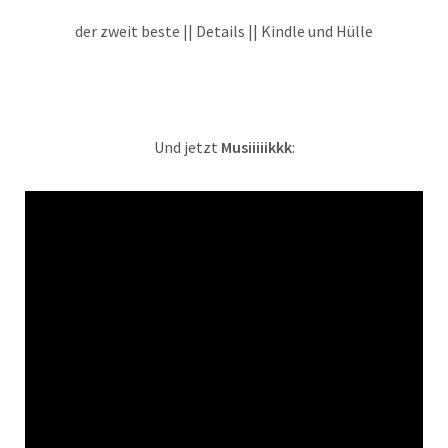
der zweit beste || Details || Kindle und Hülle
Und jetzt
Musiiiiikkk
: