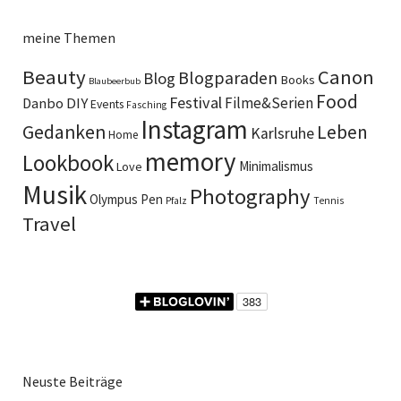
meine Themen
Beauty
Canon
Blogparaden
Blog
Books
Blaubeerbub
Food
Festival
DIY
Filme&Serien
Danbo
Events
Fasching
Instagram
Gedanken
Leben
Karlsruhe
Home
memory
Lookbook
Minimalismus
Love
Musik
Photography
Olympus Pen
Pfalz
Tennis
Travel
Neuste Beiträge