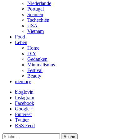
Niederlande
Portugal
Spanien
Tschechien
USA
Vietnam
Food
Leben
Home
DIY
Gedanken
Minimalismus
Festival
Beauty
memory
bloglovin
Instagram
Facebook
Google +
Pinterest
Twitter
RSS Feed
Suche