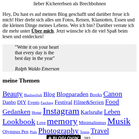
lieber Kichererbsen als Brechbohnen
Hey, Du hast es auf meinen Blog geschafft und darüber freue ich
mich! Hier dreht sich alles um Fotos, Reisen, Klamotten, Essen und
die kleinen Dinge meines Lebens. Wer ich bin? Darüber verrate ich
dir mehr unter
Über mich
. Jetzt wünsche ich dir viel Spaß beim
lesen und entdecken!
"Write it on your heart
that every day is the
best day in the year"
Ralph Waldo Emerson
meine Themen
Beauty
Canon
Blogparaden
Blog
Books
Blaubeerbub
Food
Festival
Danbo
DIY
Filme&Serien
Events
Fasching
Instagram
Gedanken
Leben
Karlsruhe
Home
memory
Musik
Lookbook
Minimalismus
Love
Photography
Travel
Olympus Pen
Pfalz
Tennis