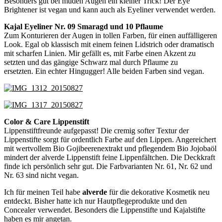
Besonders gut bei müden Augen ein kleiner Trick! Der Eye
Brightener ist vegan und kann auch als Eyeliner verwendet werden.
Kajal Eyeliner Nr. 09 Smaragd und 10 Pflaume
Zum Konturieren der Augen in tollen Farben, für einen auffälligeren
Look. Egal ob klassisch mit einem feinen Lidstrich oder dramatisch
mit scharfen Linien. Mir gefällt es, mit Farbe einen Akzent zu
setzten und das gängige Schwarz mal durch Pflaume zu
ersetzten. Ein echter Hingugger! Alle beiden Farben sind vegan.
Color & Care Lippenstift
Lippenstiftfreunde aufgepasst! Die cremig softer Textur der
Lippenstifte sorgt für ordentlich Farbe auf den Lippen. Angereichert
mit wertvollem Bio Gojibeerenextrakt und pflegendem Bio Jojobaöl
mindert der alverde Lippenstift feine Lippenfältchen. Die Deckkraft
finde ich persönlich sehr gut. Die Farbvarianten Nr. 61, Nr. 62 und
Nr. 63 sind nicht vegan.
Ich für meinen Teil habe
alverde
für die dekorative Kosmetik neu
entdeckt. Bisher hatte ich nur Hautpflegeprodukte und den
Concealer verwendet. Besonders die Lippenstifte und Kajalstifte
haben es mir angetan.