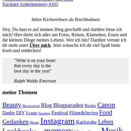
Nächster Artikel
memory #105
lieber Kichererbsen als Brechbohnen
Hey, Du hast es auf meinen Blog geschafft und darüber freue ich
mich! Hier dreht sich alles um Fotos, Reisen, Klamotten, Essen und
die kleinen Dinge meines Lebens. Wer ich bin? Darüber verrate ich
dir mehr unter
Über mich
. Jetzt wünsche ich dir viel Spaß beim
lesen und entdecken!
"Write it on your heart
that every day is the
best day in the year"
Ralph Waldo Emerson
meine Themen
Beauty
Canon
Blogparaden
Blog
Books
Blaubeerbub
Food
Festival
Danbo
DIY
Filme&Serien
Events
Fasching
Instagram
Gedanken
Leben
Karlsruhe
Home
memory
Musik
Lookbook