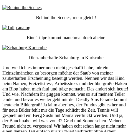
Behind the Scenes, mehr gleich!
Eine Tulpe kommt manchmal doch alleine
Die zauberhafte Schauburg in Karlsruhe
Und weil ich es immer noch nicht geschafft habe, mir ein
Heinzelmänchen zu besorgen möchte der Staub von meiner
zauberhaften Erscheinung beseitigt werden. Nennen wir das Kind
beim Namen, Freizeitstress, Arbeitsstress und der übergroße Haken
am Blog haben mich faul und träge gemacht. Das ändert sich heute!
Und wie. Nachdem ihr guggen konntet, was so auf meinem Teller
landet und bevor es weiter geht mir der Deadly Sins Parade kommt
heute ein Bildergruß! Ja lahm aber hey, der Fundus gibt es her und
für neue Bilder fehlt mir die Tage schlicht die Zeit. Tennis will
gespielt und ein Berg Sushi mit Mama verdrückt werden. Und ja,
der Bauchnabel will was von 32 Grad und Sonne sehen. Meinen
Freund nicht zu vergessen! Wir haben echt schon lange nicht mehr
einen ganzen Tag einfach nur zu zweit verbracht ohne Arbeit,