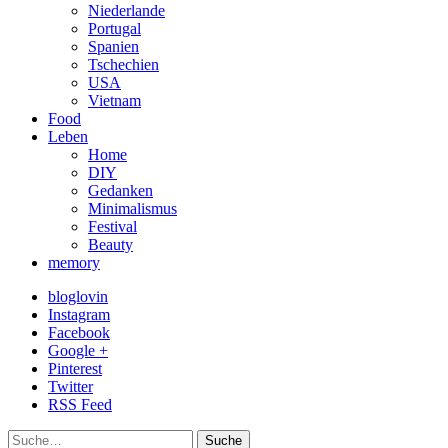
Niederlande
Portugal
Spanien
Tschechien
USA
Vietnam
Food
Leben
Home
DIY
Gedanken
Minimalismus
Festival
Beauty
memory
bloglovin
Instagram
Facebook
Google +
Pinterest
Twitter
RSS Feed
Suche