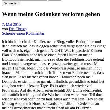
Schließen
Wenn meine Gedanken verloren gehen
7. Mai 2015
von
Die Chrissy
Schreibe einen Kommentar
Ich bin halt echt der Knaller, neuer Blog, voller Endorphine und
dann einfach mal das Bloggen selbst total vergessen? Na das klingt
voll nach mir, eigentlich genau NICHT. Was ist passiert? Keinen
Plan. Gedanklich habe ich so einen fetten Haken an meine
Blogtodo’s gemacht, mich wie sau über die Frühlingsfotos gefreut
und komplett vergessen, dass es jetzt ja weiter gehen muss. Mit
neuen Themen, Ideen und das WordPress genauso meinen Input
braucht. Man könnte mich auch Trunken vor Freude nennen, dass
sich neue Leser hierher verirrt haben, Hallöchen noch mal!
Dennoch, es sieht mir so gar nicht ähnlich, gedanklich so total lost
zu gehen wie die letzten Tage. Es ist aber auch wieder viel
Programm. Auf der Arbeit laufen gefühlt 387 Dinge gleichzeitig,
alle natürlich wichtig und die Wochenenden waren zum Teil doch
wieder sehr voll oder ich zu faul. Muss auch mal sein! Hey so ein
Montag Abend mit House of Cards und Lillet im Gedenken an
meine Ouzoschwester macht mehr Spaß als am PC sitzten.