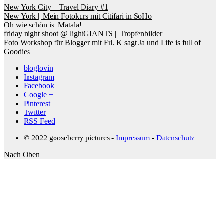
New York City – Travel Diary #1
New York || Mein Fotokurs mit Citifari in SoHo
Oh wie schön ist Matala!
friday night shoot @ lightGIANTS || Tropfenbilder
Foto Workshop für Blogger mit Frl. K sagt Ja und Life is full of
Goodies
bloglovin
Instagram
Facebook
Google +
Pinterest
Twitter
RSS Feed
© 2022 gooseberry pictures -
Impressum
-
Datenschutz
Nach Oben