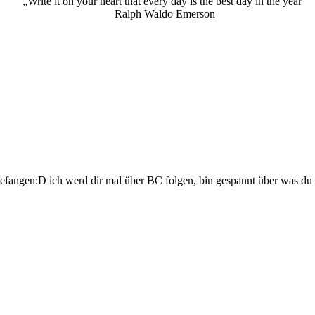
„Write it on your heart that every day is the best day in the year“
Ralph Waldo Emerson
angefangen:D ich werd dir mal über BC folgen, bin gespannt über was du 