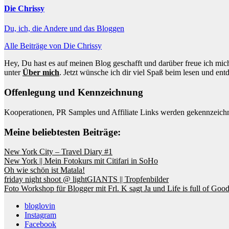
Die Chrissy
Du, ich, die Andere und das Bloggen
Alle Beiträge von Die Chrissy
Hey, Du hast es auf meinen Blog geschafft und darüber freue ich mich
unter
Über mich
. Jetzt wünsche ich dir viel Spaß beim lesen und ent
Offenlegung und Kennzeichnung
Kooperationen, PR Samples und Affiliate Links werden gekennzeichn
Meine beliebtesten Beiträge:
New York City – Travel Diary #1
New York || Mein Fotokurs mit Citifari in SoHo
Oh wie schön ist Matala!
friday night shoot @ lightGIANTS || Tropfenbilder
Foto Workshop für Blogger mit Frl. K sagt Ja und Life is full of Good
bloglovin
Instagram
Facebook