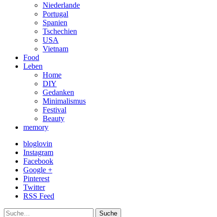
Niederlande
Portugal
Spanien
Tschechien
USA
Vietnam
Food
Leben
Home
DIY
Gedanken
Minimalismus
Festival
Beauty
memory
bloglovin
Instagram
Facebook
Google +
Pinterest
Twitter
RSS Feed
Suche