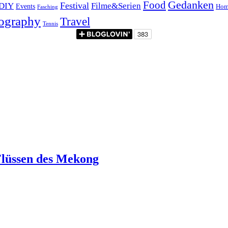
Food
Gedanken
Festival
DIY
Filme&Serien
Events
Hom
Fasching
ography
Travel
Tennis
 Flüssen des Mekong