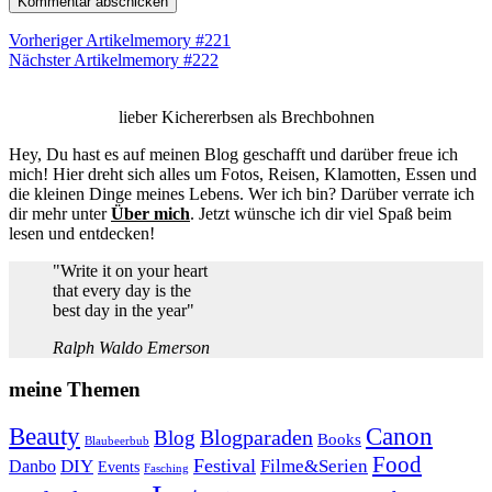
Vorheriger Artikel
memory #221
Nächster Artikel
memory #222
lieber Kichererbsen als Brechbohnen
Hey, Du hast es auf meinen Blog geschafft und darüber freue ich
mich! Hier dreht sich alles um Fotos, Reisen, Klamotten, Essen und
die kleinen Dinge meines Lebens. Wer ich bin? Darüber verrate ich
dir mehr unter
Über mich
. Jetzt wünsche ich dir viel Spaß beim
lesen und entdecken!
"Write it on your heart
that every day is the
best day in the year"
Ralph Waldo Emerson
meine Themen
Beauty
Canon
Blogparaden
Blog
Books
Blaubeerbub
Food
Festival
Danbo
DIY
Filme&Serien
Events
Fasching