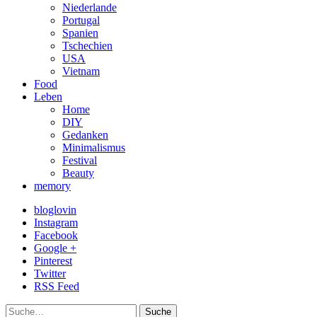
Niederlande
Portugal
Spanien
Tschechien
USA
Vietnam
Food
Leben
Home
DIY
Gedanken
Minimalismus
Festival
Beauty
memory
bloglovin
Instagram
Facebook
Google +
Pinterest
Twitter
RSS Feed
Suche