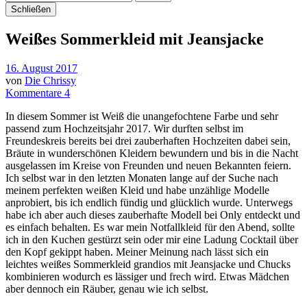
Schließen
Weißes Sommerkleid mit Jeansjacke
16. August 2017
von
Die Chrissy
Kommentare 4
In diesem Sommer ist Weiß die unangefochtene Farbe und sehr
passend zum Hochzeitsjahr 2017. Wir durften selbst im
Freundeskreis bereits bei drei zauberhaften Hochzeiten dabei sein,
Bräute in wunderschönen Kleidern bewundern und bis in die Nacht
ausgelassen im Kreise von Freunden und neuen Bekannten feiern.
Ich selbst war in den letzten Monaten lange auf der Suche nach
meinem perfekten weißen Kleid und habe unzählige Modelle
anprobiert, bis ich endlich fündig und glücklich wurde. Unterwegs
habe ich aber auch dieses zauberhafte Modell bei Only entdeckt und
es einfach behalten. Es war mein Notfallkleid für den Abend, sollte
ich in den Kuchen gestürzt sein oder mir eine Ladung Cocktail über
den Kopf gekippt haben. Meiner Meinung nach lässt sich ein
leichtes weißes Sommerkleid grandios mit Jeansjacke und Chucks
kombinieren wodurch es lässiger und frech wird. Etwas Mädchen
aber dennoch ein Räuber, genau wie ich selbst.