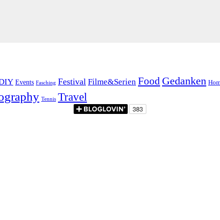
Food
Gedanken
Festival
DIY
Filme&Serien
Events
Hom
Fasching
ography
Travel
Tennis