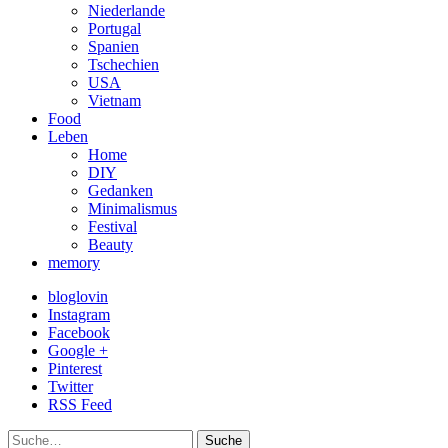
Niederlande
Portugal
Spanien
Tschechien
USA
Vietnam
Food
Leben
Home
DIY
Gedanken
Minimalismus
Festival
Beauty
memory
bloglovin
Instagram
Facebook
Google +
Pinterest
Twitter
RSS Feed
Suche