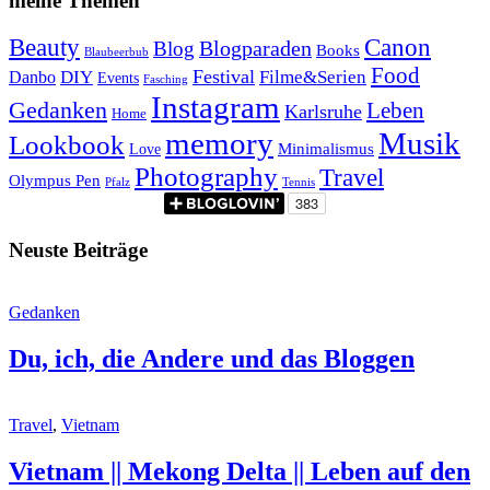
meine Themen
Beauty
Canon
Blogparaden
Blog
Books
Blaubeerbub
Food
Festival
Danbo
DIY
Filme&Serien
Events
Fasching
Instagram
Gedanken
Leben
Karlsruhe
Home
memory
Musik
Lookbook
Minimalismus
Love
Photography
Travel
Olympus Pen
Pfalz
Tennis
Neuste Beiträge
Gedanken
Du, ich, die Andere und das Bloggen
Travel
,
Vietnam
Vietnam || Mekong Delta || Leben auf den