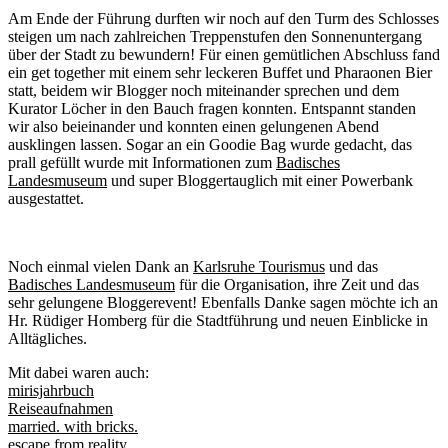
Am Ende der Führung durften wir noch auf den Turm des Schlosses
steigen um nach zahlreichen Treppenstufen den Sonnenuntergang
über der Stadt zu bewundern! Für einen gemütlichen Abschluss fand
ein get together mit einem sehr leckeren Buffet und Pharaonen Bier
statt, beidem wir Blogger noch miteinander sprechen und dem
Kurator Löcher in den Bauch fragen konnten. Entspannt standen
wir also beieinander und konnten einen gelungenen Abend
ausklingen lassen. Sogar an ein Goodie Bag wurde gedacht, das
prall gefüllt wurde mit Informationen zum
Badisches
Landesmuseum
und super Bloggertauglich mit einer Powerbank
ausgestattet.
Noch einmal vielen Dank an
Karlsruhe Tourismus
und das
Badisches Landesmuseum
für die Organisation, ihre Zeit und das
sehr gelungene Bloggerevent! Ebenfalls Danke sagen möchte ich an
Hr. Rüdiger Homberg für die Stadtführung und neuen Einblicke in
Alltägliches.
Mit dabei waren auch:
mirisjahrbuch
Reiseaufnahmen
married. with bricks.
escape from reality