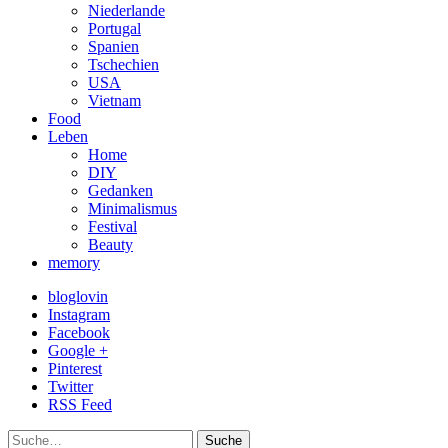
Niederlande
Portugal
Spanien
Tschechien
USA
Vietnam
Food
Leben
Home
DIY
Gedanken
Minimalismus
Festival
Beauty
memory
bloglovin
Instagram
Facebook
Google +
Pinterest
Twitter
RSS Feed
Suche