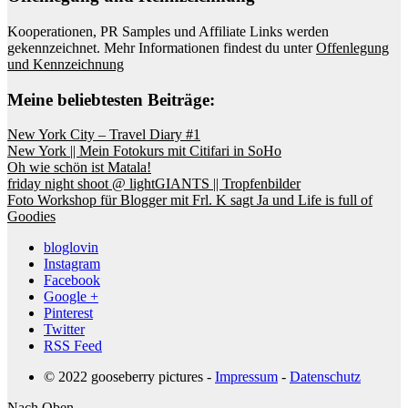
Kooperationen, PR Samples und Affiliate Links werden
gekennzeichnet. Mehr Informationen findest du unter
Offenlegung
und Kennzeichnung
Meine beliebtesten Beiträge:
New York City – Travel Diary #1
New York || Mein Fotokurs mit Citifari in SoHo
Oh wie schön ist Matala!
friday night shoot @ lightGIANTS || Tropfenbilder
Foto Workshop für Blogger mit Frl. K sagt Ja und Life is full of
Goodies
bloglovin
Instagram
Facebook
Google +
Pinterest
Twitter
RSS Feed
© 2022 gooseberry pictures -
Impressum
-
Datenschutz
Nach Oben