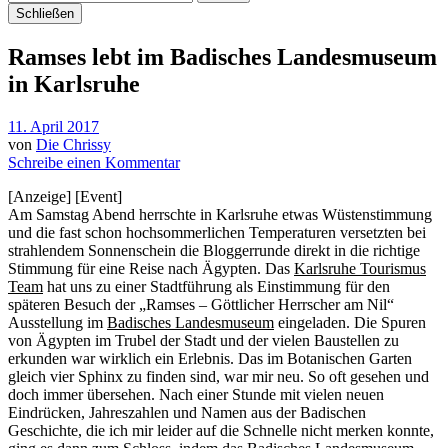
Schließen
Ramses lebt im Badisches Landesmuseum
in Karlsruhe
11. April 2017
von
Die Chrissy
Schreibe einen Kommentar
[Anzeige] [Event]
Am Samstag Abend herrschte in Karlsruhe etwas Wüstenstimmung
und die fast schon hochsommerlichen Temperaturen versetzten bei
strahlendem Sonnenschein die Bloggerrunde direkt in die richtige
Stimmung für eine Reise nach Ägypten. Das
Karlsruhe Tourismus
Team
hat uns zu einer Stadtführung als Einstimmung für den
späteren Besuch der „Ramses – Göttlicher Herrscher am Nil“
Ausstellung im
Badisches Landesmuseum
eingeladen. Die Spuren
von Ägypten im Trubel der Stadt und der vielen Baustellen zu
erkunden war wirklich ein Erlebnis. Das im Botanischen Garten
gleich vier Sphinx zu finden sind, war mir neu. So oft gesehen und
doch immer übersehen. Nach einer Stunde mit vielen neuen
Eindrücken, Jahreszahlen und Namen aus der Badischen
Geschichte, die ich mir leider auf die Schnelle nicht merken konnte,