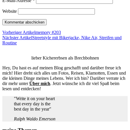
E-Mail-Adresse
*
Website
Vorheriger Artikel
memory #203
Nächster Artikel
Streetstyle mit Bikerjacke, Nike Air, Streifen und
Routine
lieber Kichererbsen als Brechbohnen
Hey, Du hast es auf meinen Blog geschafft und darüber freue ich
mich! Hier dreht sich alles um Fotos, Reisen, Klamotten, Essen und
die kleinen Dinge meines Lebens. Wer ich bin? Darüber verrate ich
dir mehr unter
Über mich
. Jetzt wünsche ich dir viel Spaß beim
lesen und entdecken!
"Write it on your heart
that every day is the
best day in the year"
Ralph Waldo Emerson