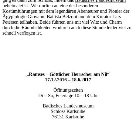
ging es dann zum Schloss, indem das
Badisches Landesmuseum
beheimatet ist. Wir durften an eine der besonderen
Kostümführungen mit dem legendären Abenteurer und Pionier der
Ägyptologie Giovanni Battista Belzoni und dem Kurator Lars
Petersen teilhaben. Beide führten uns mit viel Witz und Charm
durch die Räumlichkeiten wodurch auch diese Stunde leider viel zu
schnell verflogen ist.
„Ramses – Göttlicher Herrscher am Nil“
17.12.2016 – 18.6.2017
Öffnungszeiten
Di – So, Feiertage 10 – 18 Uhr
Badisches Landesmuseum
Schloss Karlsruhe
76131 Karlsruhe