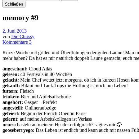
Schließen
memory #9
2. Juni 2013
von
Die Chrissy
Kommentare 3
Kurze Woche mit grillen und Überflutungen der guten Laune! Man man m
mehr haben? Da hat es mir natürlich doppelt Laune gemacht, euch mei
angeschaut:
Cloud Atlas
gelesen:
40 Festivals in 40 Wochen
gelacht:
Mein Chef wettet jetzt morgens, ob ich in kurzen Hosen k
gekauft:
Bikini und Tank Tops die Hoffung ist noch am Leben!
futtern:
Fleisch
trinken:
Bier und Apfelsaftschorle
angehört:
Casper – Perfekt
angestellt:
Onlineraubzüge
gefeiert:
Beginn der French Open in Paris
gelernt:
auf meine Arbeitskollegen ist Verlass
neues:
basteln an meinem Header erfolgreich? sagt es mir 🙂
gooseberryego:
Das Leben ist endlich und kann auch mit nassen F