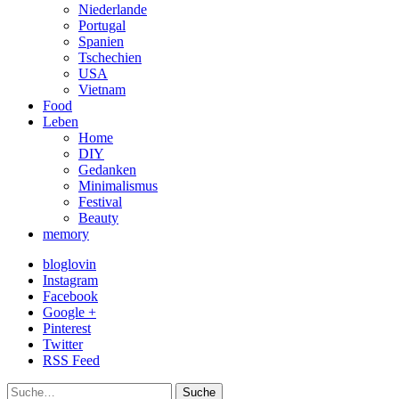
Niederlande
Portugal
Spanien
Tschechien
USA
Vietnam
Food
Leben
Home
DIY
Gedanken
Minimalismus
Festival
Beauty
memory
bloglovin
Instagram
Facebook
Google +
Pinterest
Twitter
RSS Feed
Suche