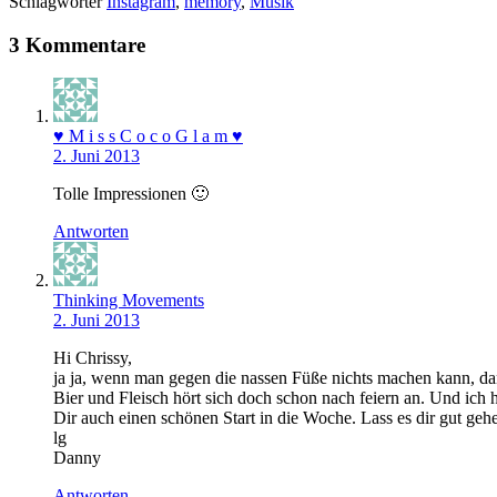
Schlagwörter
Instagram
,
memory
,
Musik
3 Kommentare
♥ M i s s C o c o G l a m ♥
2. Juni 2013
Tolle Impressionen 🙂
Antworten
Thinking Movements
2. Juni 2013
Hi Chrissy,
ja ja, wenn man gegen die nassen Füße nichts machen kann, dan
Bier und Fleisch hört sich doch schon nach feiern an. Und ich 
Dir auch einen schönen Start in die Woche. Lass es dir gut geh
lg
Danny
Antworten