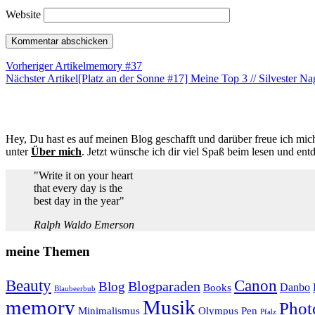
Website
Vorheriger Artikel
memory #37
Nächster Artikel
[Platz an der Sonne #17] Meine Top 3 // Silvester Na
Hey, Du hast es auf meinen Blog geschafft und darüber freue ich mich
unter
Über mich
. Jetzt wünsche ich dir viel Spaß beim lesen und ent
"Write it on your heart
that every day is the
best day in the year"
Ralph Waldo Emerson
meine Themen
Beauty
Canon
Blogparaden
Blog
Danbo
Books
Blaubeerbub
memory
Musik
Phot
Minimalismus
Olympus Pen
Pfalz