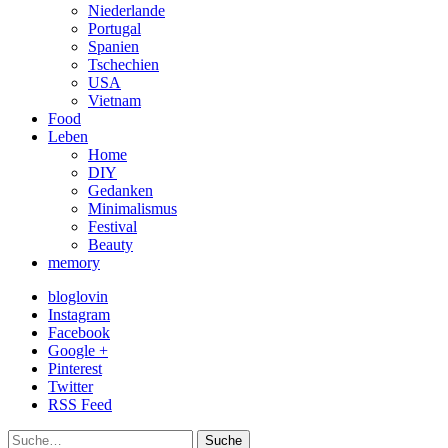
Niederlande
Portugal
Spanien
Tschechien
USA
Vietnam
Food
Leben
Home
DIY
Gedanken
Minimalismus
Festival
Beauty
memory
bloglovin
Instagram
Facebook
Google +
Pinterest
Twitter
RSS Feed
Suche