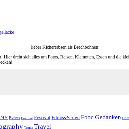
gellacke
lieber Kichererbsen als Brechbohnen
! Hier dreht sich alles um Fotos, Reisen, Klamotten, Essen und die kl
decken!
Food
Gedanken
Festival
DIY
Filme&Serien
Events
Hom
Fasching
ography
Travel
Tennis