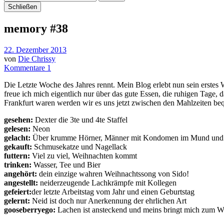
Schließen
memory #38
22. Dezember 2013
von
Die Chrissy
Kommentare 1
Die Letzte Woche des Jahres rennt. Mein Blog erlebt nun sein erstes W
freue ich mich eigentlich nur über das gute Essen, die ruhigen Tag
Frankfurt waren werden wir es uns jetzt zwischen den Mahlzeiten b
gesehen:
Dexter die 3te und 4te Staffel
gelesen:
Neon
gelacht:
Über krumme Hörner, Männer mit Kondomen im Mund und 
gekauft:
Schmusekatze und Nagellack
futtern:
Viel zu viel, Weihnachten kommt
trinken:
Wasser, Tee und Bier
angehört:
dein einzige wahren Weihnachtssong von Sido!
angestellt:
neiderzeugende Lachkrämpfe mit Kollegen
gefeiert:
der letzte Arbeitstag vom Jahr und einen Geburtstag
gelernt:
Neid ist doch nur Anerkennung der ehrlichen Art
gooseberryego:
Lachen ist ansteckend und meins bringt mich zum 