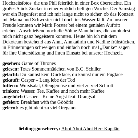
Hochzeitsfotos, die uns Phil feierlich in einer Box überreichte. Ein
großes Stück Zucker in einer wirklich heftigen Woche. Der Samstag
war ein Regenfest und ich mir lange nicht so sicher, ob das Konzert
mit Mama und Schwester nicht doch ins Wasser fällt. Zu unserer
Freude konnten wir Mark Forster bei einem genialen Auftritt
erleben. Anschließend noch die Söhne Mannheims, die zumindest
mich nicht ganz begeistern konnten. Heute bin ich mit dem
Dekoteam bestehend aus
Anni
,
Annkathrin
und
Nadine
frühstücken,
in Erinnerungen schwelgen und einfach noch mal „Danke“ sagen
für ihre Unterstützung und ihren Einsatz bei unserer Hochzeit.
gesehen:
Game of Thrones
gelesen:
Totes Sommermädchen von B.C. Schiller
gelacht:
Du kannst kein Duckface, du kannst nur ein Pugface
gekauft:
Casper – Lang lebe der Tod
futtern:
Wurstsalat, Ofengemüse und viel zu viel Schrott
trinken:
Wasser, Tee, Kaffee und noch mehr Kaffee
angehört:
Casper – Keine Angst feat. Drangsal
gefeiert:
Breakfast with the Gööörls
gelernt:
es gibt nicht zu viel Oregano
lieblingsgooseberry:
Ahoi Ahoi Ahoi Herr Kapitän