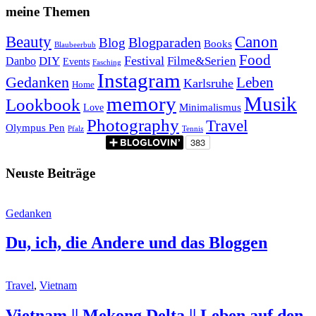
meine Themen
Beauty
Canon
Blogparaden
Blog
Books
Blaubeerbub
Food
Festival
Danbo
DIY
Filme&Serien
Events
Fasching
Instagram
Gedanken
Leben
Karlsruhe
Home
memory
Musik
Lookbook
Minimalismus
Love
Photography
Travel
Olympus Pen
Pfalz
Tennis
Neuste Beiträge
Gedanken
Du, ich, die Andere und das Bloggen
Travel
,
Vietnam
Vietnam || Mekong Delta || Leben auf den