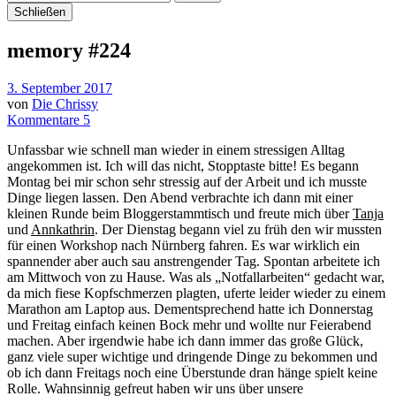
Schließen
memory #224
3. September 2017
von
Die Chrissy
Kommentare 5
Unfassbar wie schnell man wieder in einem stressigen Alltag
angekommen ist. Ich will das nicht, Stopptaste bitte! Es begann
Montag bei mir schon sehr stressig auf der Arbeit und ich musste
Dinge liegen lassen. Den Abend verbrachte ich dann mit einer
kleinen Runde beim Bloggerstammtisch und freute mich über
Tanja
und
Annkathrin
. Der Dienstag begann viel zu früh den wir mussten
für einen Workshop nach Nürnberg fahren. Es war wirklich ein
spannender aber auch sau anstrengender Tag. Spontan arbeitete ich
am Mittwoch von zu Hause. Was als „Notfallarbeiten“ gedacht war,
da mich fiese Kopfschmerzen plagten, uferte leider wieder zu einem
Marathon am Laptop aus. Dementsprechend hatte ich Donnerstag
und Freitag einfach keinen Bock mehr und wollte nur Feierabend
machen. Aber irgendwie habe ich dann immer das große Glück,
ganz viele super wichtige und dringende Dinge zu bekommen und
ob ich dann Freitags noch eine Überstunde dran hänge spielt keine
Rolle. Wahnsinnig gefreut haben wir uns über unsere