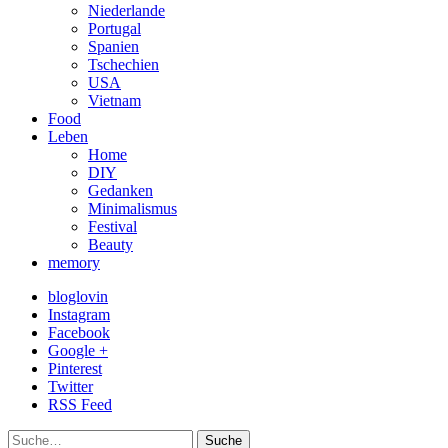
Niederlande
Portugal
Spanien
Tschechien
USA
Vietnam
Food
Leben
Home
DIY
Gedanken
Minimalismus
Festival
Beauty
memory
bloglovin
Instagram
Facebook
Google +
Pinterest
Twitter
RSS Feed
Suche