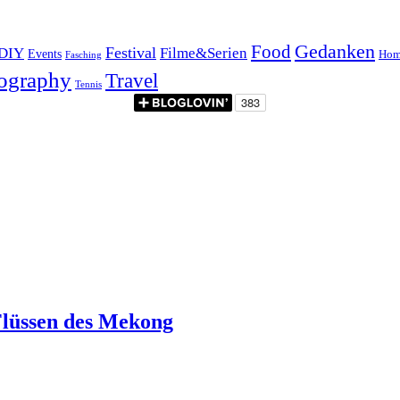
Food
Gedanken
Festival
DIY
Filme&Serien
Events
Hom
Fasching
ography
Travel
Tennis
 Flüssen des Mekong