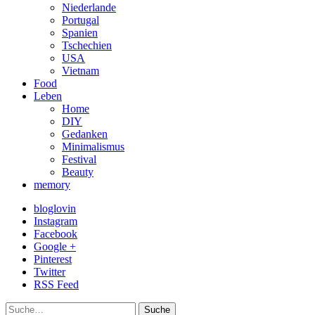
Niederlande
Portugal
Spanien
Tschechien
USA
Vietnam
Food
Leben
Home
DIY
Gedanken
Minimalismus
Festival
Beauty
memory
bloglovin
Instagram
Facebook
Google +
Pinterest
Twitter
RSS Feed
Suche