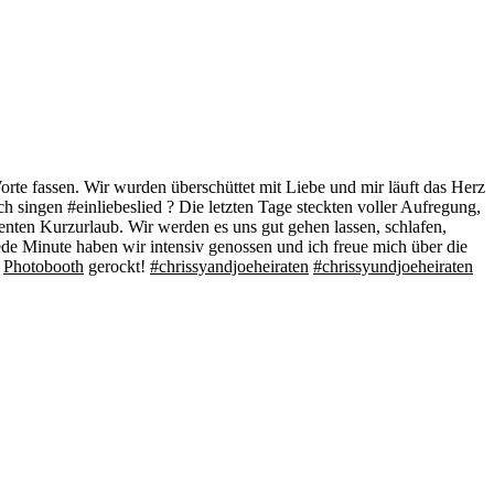
te fassen. Wir wurden überschüttet mit Liebe und mir läuft das Herz
ich singen #einliebeslied ? Die letzten Tage steckten voller Aufregung,
ienten Kurzurlaub. Wir werden es uns gut gehen lassen, schlafen,
ede Minute haben wir intensiv genossen und ich freue mich über die
e
Photobooth
gerockt!
#chrissyandjoeheiraten
#chrissyundjoeheiraten