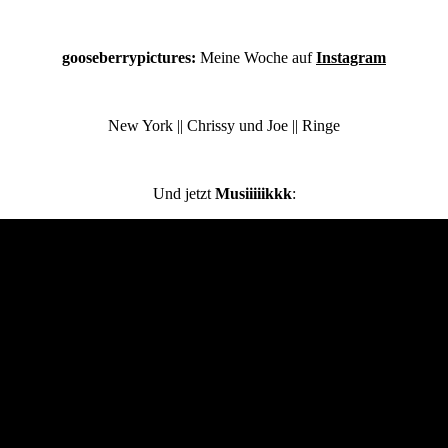
gooseberrypictures:
Meine Woche auf
Instagram
New York || Chrissy und Joe || Ringe
Und jetzt
Musiiiiikkk
: