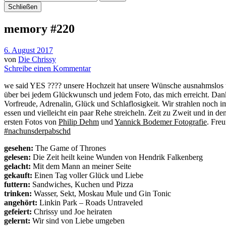
Schließen
memory #220
6. August 2017
von
Die Chrissy
Schreibe einen Kommentar
we said YES ???? unsere Hochzeit hat unsere Wünsche ausnahmslos üb
über bei jedem Glückwunsch und jedem Foto, das mich erreicht. Danke an 
Vorfreude, Adrenalin, Glück und Schlaflosigkeit. Wir strahlen noch i
essen und vielleicht ein paar Rehe streicheln. Zeit zu Zweit und in 
ersten Fotos von
Philip Dehm
und
Yannick Bodemer Fotografie
. Fre
#nachunsderpabschd
gesehen:
The Game of Thrones
gelesen:
Die Zeit heilt keine Wunden von Hendrik Falkenberg
gelacht:
Mit dem Mann an meiner Seite
gekauft:
Einen Tag voller Glück und Liebe
futtern:
Sandwiches, Kuchen und Pizza
trinken:
Wasser, Sekt, Moskau Mule und Gin Tonic
angehört:
Linkin Park – Roads Untraveled
gefeiert:
Chrissy und Joe heiraten
gelernt:
Wir sind von Liebe umgeben