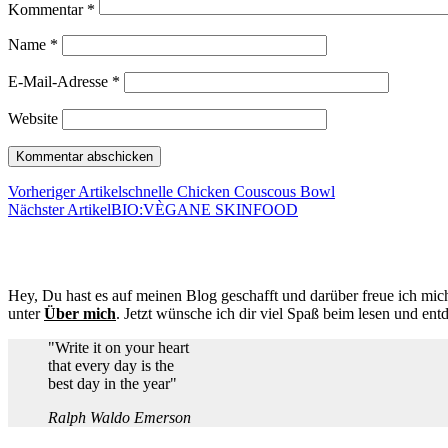
Kommentar
*
Name
*
E-Mail-Adresse
*
Website
Vorheriger Artikel
schnelle Chicken Couscous Bowl
Nächster Artikel
BIO:VÈGANE SKINFOOD
Hey, Du hast es auf meinen Blog geschafft und darüber freue ich mich
unter
Über mich
. Jetzt wünsche ich dir viel Spaß beim lesen und ent
"Write it on your heart
that every day is the
best day in the year"
Ralph Waldo Emerson