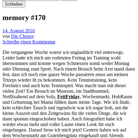
Schließen
memory #170
14. August 2016
von
Die Chrissy
Schreibe einen Kommentar
Die vergangene Woche waren wir unglaublich viel unterwegs.
Leider hatte ich mich am vorletzten Freitag im Training wohl
übernommen und konnte wegen Schmerzen somit weder Montag
oder Dienstag zum Sport. Nach einem Besuch beim Arzt stand dann
fest, dass ich noch eine ganze Woche pausieren muss um meinen
Trizeps wieder fit zu bekommen. Kein Tennistraining, kein
Freelatics und auch kein Tennisspiel. Was macht man mit dieser
vielen Zeit? Ein Besuch im Museum, ein Stadtbummel,
Netflixabend auf dem Sofa,
FettFriday
, Wochenmarkt, HubRaum
und Geburtstag bei Mama füllten dann meine Tage. Wie ich finde,
kein schlechter Tausch und irgendwie war ich sogar froh, um die
kleine Auszeit und den Zeitgewinn für die vielen Dinge, die wir
dann spontan eingeschoben haben. Auch fotografiert habe ich
wieder etwas mehr und voller Laune einen Look für euch
eingefangen. Darauf freue ich mich jetzt! Gestern haben wir auf
dem Wochenmarkt am Gutenbergplatz eingekauft und Abends