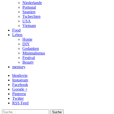
Niederlande
Portugal
Spanien
Tschechien
USA
Vietnam
Food
Leben
Home
DIY
Gedanken
Minimalismus
Festival
Beauty
memory
bloglovin
Instagram
Facebook
Google +
Pinterest
Twitter
RSS Feed
Suche