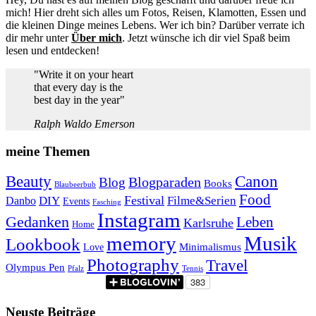
mich! Hier dreht sich alles um Fotos, Reisen, Klamotten, Essen und
die kleinen Dinge meines Lebens. Wer ich bin? Darüber verrate ich
dir mehr unter
Über mich
. Jetzt wünsche ich dir viel Spaß beim
lesen und entdecken!
"Write it on your heart
that every day is the
best day in the year"
Ralph Waldo Emerson
meine Themen
Beauty
Canon
Blogparaden
Blog
Books
Blaubeerbub
Food
Festival
Danbo
DIY
Filme&Serien
Events
Fasching
Instagram
Gedanken
Leben
Karlsruhe
Home
memory
Musik
Lookbook
Minimalismus
Love
Photography
Travel
Olympus Pen
Pfalz
Tennis
Neuste Beiträge