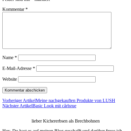
Kommentar
*
Name
*
E-Mail-Adresse
*
Website
Vorheriger Artikel
Meine nachgekauften Produkte von LUSH
Nächster Artikel
Basic Look mit cårlsrue
lieber Kichererbsen als Brechbohnen
Hey, Du hast es auf meinen Blog geschafft und darüber freue ich