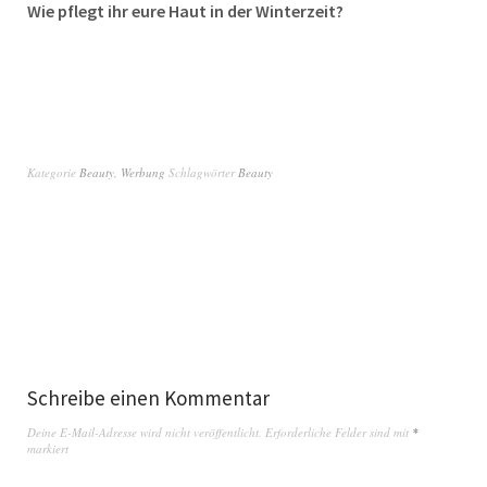
Wie pflegt ihr eure Haut in der Winterzeit?
Kategorie
Beauty
,
Werbung
Schlagwörter
Beauty
Schreibe einen Kommentar
Deine E-Mail-Adresse wird nicht veröffentlicht.
Erforderliche Felder sind mit
*
markiert