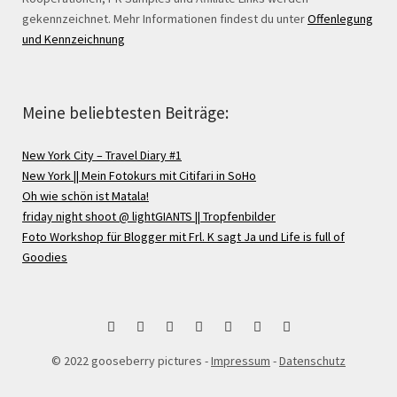
gekennzeichnet. Mehr Informationen findest du unter
Offenlegung
und Kennzeichnung
Meine beliebtesten Beiträge:
New York City – Travel Diary #1
New York || Mein Fotokurs mit Citifari in SoHo
Oh wie schön ist Matala!
friday night shoot @ lightGIANTS || Tropfenbilder
Foto Workshop für Blogger mit Frl. K sagt Ja und Life is full of
Goodies
bloglovin
Instagram
Facebook
Google
Pinterest
Twitter
RSS
© 2022 gooseberry pictures -
Impressum
-
Datenschutz
+
Feed