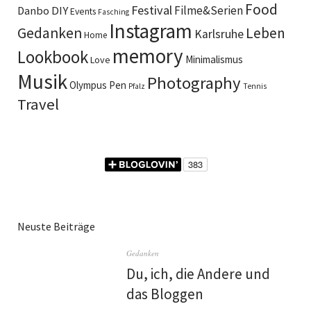
Food
Festival
DIY
Filme&Serien
Danbo
Events
Fasching
Instagram
Gedanken
Leben
Karlsruhe
Home
memory
Lookbook
Minimalismus
Love
Musik
Photography
Olympus Pen
Pfalz
Tennis
Travel
Neuste Beiträge
Gedanken
Du, ich, die Andere und
das Bloggen