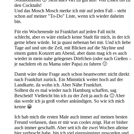
den Cocktails!
Und das Mosch Mosch merke ich mir auf jeden Fall – steht
schon auf meiner "To-Do" Liste, wenn ich wieder daheim
bin.
Für ein Wochenende ist Frankfurt auf jeden Fall nicht
schlecht, aber es wäre einfach keine Stadt für mich, in der ich
gerne leben würde. Ist ja quasi nebenan bei mir. Und ich liebe
Tage auf und um die Zeil, mit Blicken auf die Skyline und
einem guten Konzert am Abend, aber dann mag ich es auch
wieder in mein nahe gelegenes Dörfchen (oder nach Gießen –
je nachdem ob zu Mama oder Papa) zu fahren 🙂
Damit wäre deine Frage auch schon beantwortet: nicht direkt
nach Frankfurt zurück. Ein Ministück weiter hoch auf der
Landkarte, da wohn ich. Aber Nähe Frankfurt.
Solltest du es mal wieder nach Hamburg schaffen, sag
Bescheid! Vielleicht bin ich zu der Zeit ja auch da 🙂 Aber
das werde ich ja groß vorher ankündigen. So wie ich mich
kenne 😀
Ich hab mich die ersten Male auch immer auf meinen besten
Freund verlassen, dass er mir was cooles zeigt. Hat er bisher
auch immer geschafft. Aber seit ich die zwei Wochen alleine
hier verbracht habe, bin ich viel eigensinniger geworden und