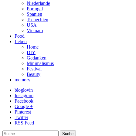
Niederlande
Portugal
Spanien
Tschechien
USA
Vietnam
Food
Leben
Home
DIY
Gedanken
Minimalismus
Festival
Beauty
memory
bloglovin
Instagram
Facebook
Google +
Pinterest
Twitter
RSS Feed
Suche