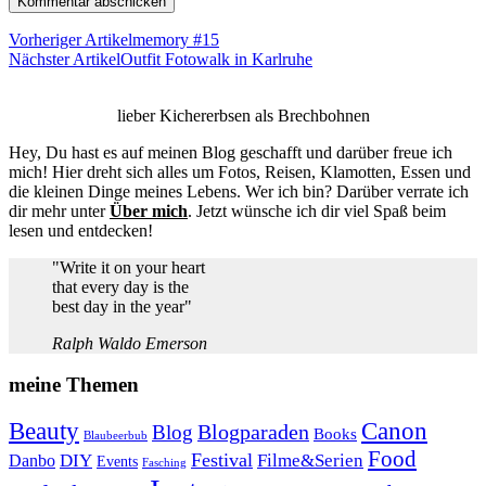
Vorheriger Artikel
memory #15
Nächster Artikel
Outfit Fotowalk in Karlruhe
lieber Kichererbsen als Brechbohnen
Hey, Du hast es auf meinen Blog geschafft und darüber freue ich
mich! Hier dreht sich alles um Fotos, Reisen, Klamotten, Essen und
die kleinen Dinge meines Lebens. Wer ich bin? Darüber verrate ich
dir mehr unter
Über mich
. Jetzt wünsche ich dir viel Spaß beim
lesen und entdecken!
"Write it on your heart
that every day is the
best day in the year"
Ralph Waldo Emerson
meine Themen
Beauty
Canon
Blogparaden
Blog
Books
Blaubeerbub
Food
Festival
Danbo
DIY
Filme&Serien
Events
Fasching