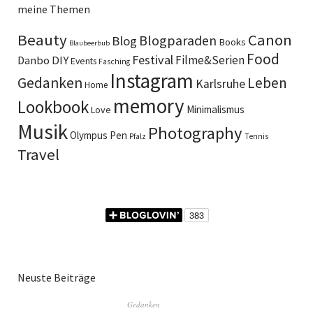
meine Themen
Beauty
Canon
Blogparaden
Blog
Books
Blaubeerbub
Food
Festival
DIY
Filme&Serien
Danbo
Events
Fasching
Instagram
Gedanken
Leben
Karlsruhe
Home
memory
Lookbook
Minimalismus
Love
Musik
Photography
Olympus Pen
Pfalz
Tennis
Travel
Neuste Beiträge
Gedanken