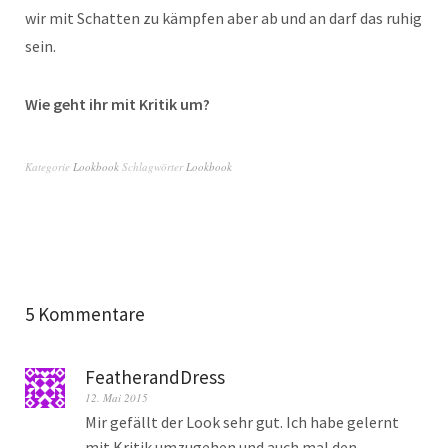
wir mit Schatten zu kämpfen aber ab und an darf das ruhig
sein.
Wie geht ihr mit Kritik um?
Kategorie
Lookbook
Schlagwörter
Lookbook
5 Kommentare
FeatherandDress
12. Mai 2015
Mir gefällt der Look sehr gut. Ich habe gelernt
mit Kritik umzugehen und auch mal den