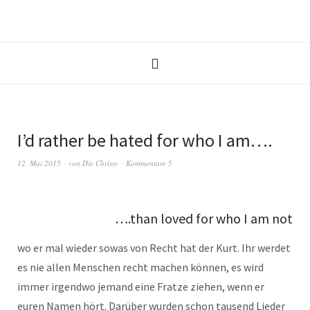
I’d rather be hated for who I am….
12. Mai 2015
von
Die Chrissy
Kommentare 5
….than loved for who I am not
wo er mal wieder sowas von Recht hat der Kurt. Ihr werdet
es nie allen Menschen recht machen können, es wird
immer irgendwo jemand eine Fratze ziehen, wenn er
euren Namen hört. Darüber wurden schon tausend Lieder