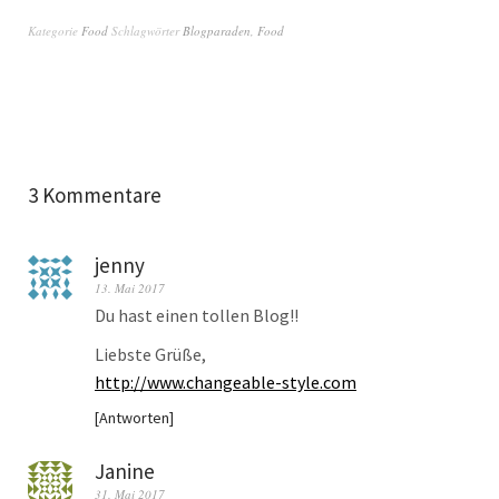
Kategorie
Food
Schlagwörter
Blogparaden
,
Food
3 Kommentare
jenny
13. Mai 2017
Du hast einen tollen Blog!!
Liebste Grüße,
http://www.changeable-style.com
Antworten
Janine
31. Mai 2017