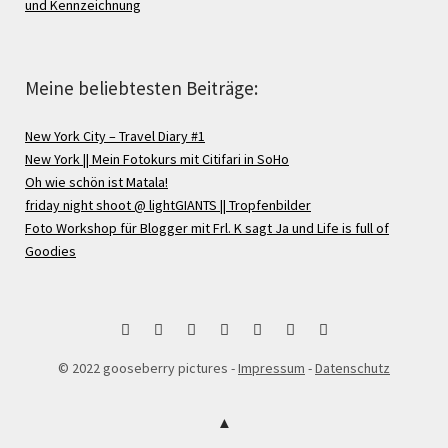
und Kennzeichnung
Meine beliebtesten Beiträge:
New York City – Travel Diary #1
New York || Mein Fotokurs mit Citifari in SoHo
Oh wie schön ist Matala!
friday night shoot @ lightGIANTS || Tropfenbilder
Foto Workshop für Blogger mit Frl. K sagt Ja und Life is full of
Goodies
bloglovin
Instagram
Facebook
Google
Pinterest
Twitter
RSS
© 2022 gooseberry pictures -
Impressum
-
Datenschutz
+
Feed