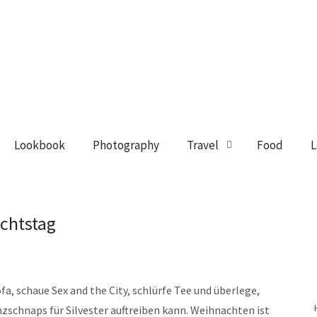
Lookbook
Photography
Travel
Food
L
chtstag
a, schaue Sex and the City, schlürfe Tee und überlege,
nzschnaps für Silvester auftreiben kann. Weihnachten ist