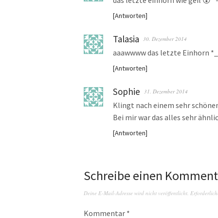
das letzte einhorn wie geil 😮 *
Antworten
Talasia
30. Dezember 2014
aaawwww das letzte Einhorn *
Antworten
Sophie
31. Dezember 2014
Klingt nach einem sehr schönen
Bei mir war das alles sehr ähnlic
Antworten
Schreibe einen Komment
Deine E-Mail-Adresse wird nicht veröffentlicht.
Erforderlich
Kommentar
*