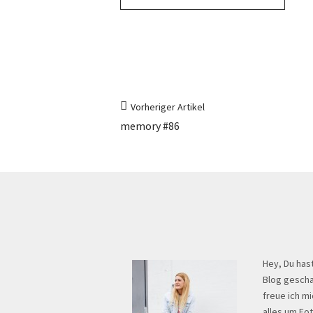
Vorheriger Artikel
memory #86
Hey, Du has
Blog gescha
freue ich mi
alles um Fo