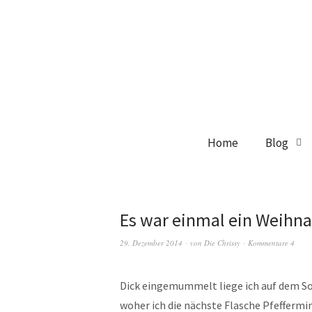
Home
Blog
Es war einmal ein Weihna
29. Dezember 2014
von
Die Chrissy
Kommentare 4
Dick eingemummelt liege ich auf dem Sof
woher ich die nächste Flasche Pfeffermi