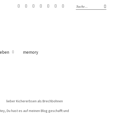
bloglovin
Instagram
Facebook
Google
Pinterest
Twitter
RSS
+
Feed
eben
memory
lieber Kichererbsen als Brechbohnen
Hey, Du hast es auf meinen Blog geschafft und