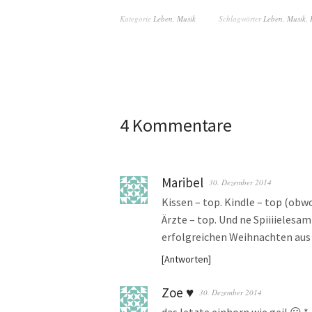
Kategorie
Leben
,
Musik
Schlagwörter
Leben
,
Musik
,
4 Kommentare
Maribel
30. Dezember 2014
Kissen – top. Kindle – top (obw
Ärzte – top. Und ne Spiiiielesa
erfolgreichen Weihnachten aus
Antworten
Zoe ♥
30. Dezember 2014