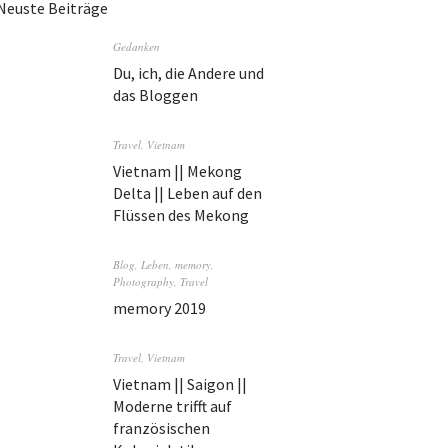
Neuste Beiträge
Gedanken
Du, ich, die Andere und
das Bloggen
Travel
,
Vietnam
Vietnam || Mekong
Delta || Leben auf den
Flüssen des Mekong
Blog
,
Leben
,
memory
,
Photography
,
Travel
memory 2019
Travel
,
Vietnam
Vietnam || Saigon ||
Moderne trifft auf
französischen