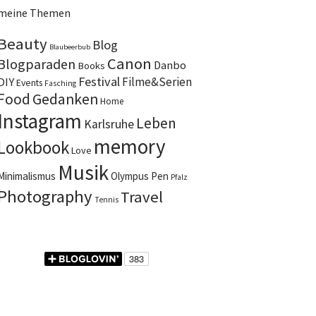
meine Themen
Beauty
Blog
Blaubeerbub
Canon
Blogparaden
Danbo
Books
Festival
DIY
Filme&Serien
Events
Fasching
Food
Gedanken
Home
Instagram
Leben
Karlsruhe
memory
Lookbook
Love
Musik
Minimalismus
Olympus Pen
Pfalz
Photography
Travel
Tennis