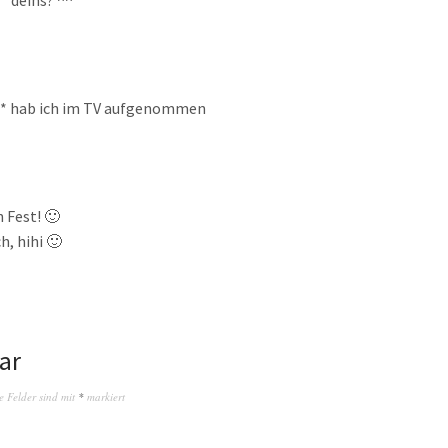
-* deins? ^^
_* hab ich im TV aufgenommen
 Fest! 🙂
h, hihi 🙂
ar
e Felder sind mit
*
markiert