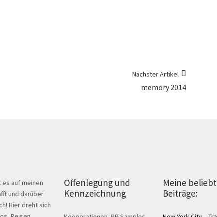
Nächster Artikel
memory 2014
Offenlegung und
Meine belieb
t es auf meinen
Kennzeichnung
Beiträge:
fft und darüber
ch! Hier dreht sich
tos, Reisen,
Kooperationen, PR Samples
New York City – Tra