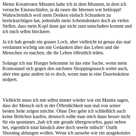
Meine Kreativsten Minuten habe ich in dem Moment, in dem ich
versuche Einzuschlafen, ja da rasen die Ideenen wie bekloppt!
Wahrscheinlich weil mein Denken einfach Schranken zu
berücksichtigen hat, jedenfalls mein Arbeitsdenken doch an vielen
Stellen, dass mein Kopf dann gar nicht zum umschalten kommt und
ich mich selbst blockiere.
Ja ich hab gerade ein graues Loch, aber vielleicht ist genau das mal
verdammt wichtig um mir Gedanken über das Leben und die
Menschen zu machen, die ihr Leben öffentlich teilen.
Solange ich nur Hunger bekomme ist das eine Sache, wenn mein
Kontostand sich gegen den nächsten Shoppingrausch wehrt auch,
aber eine ganz andere ist es doch, wenn man in eine Daseinskriese
stolpert.
Vielleicht muss ich mir selbst immer wieder wie ein Mantra sagen,
dass der Mensch sich in der Öffentlichkeit nun mal von seiner
besten Seite zeigen möchte. Ohne Deo gehe ich schließlich auch
keine Brötchen kaufen, dennoch sollte man mich dann besser nicht
für ein spontanes „hab ich mir gerade übergeworfen, ganz neben
bei, eigentlich total hässlich aber doch seeehr stilisch“ Outfit
Shooting abfangen wollen. Wenn ich aussehe wie ein ausgekotztes