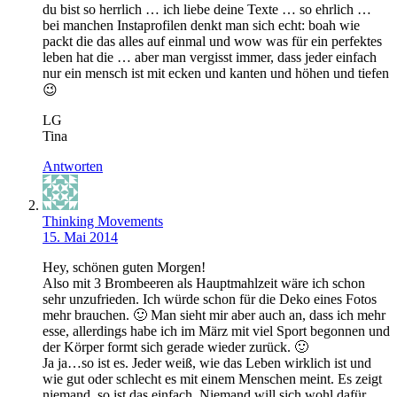
du bist so herrlich … ich liebe deine Texte … so ehrlich …
bei manchen Instaprofilen denkt man sich echt: boah wie
packt die das alles auf einmal und wow was für ein perfektes
leben hat die … aber man vergisst immer, dass jeder einfach
nur ein mensch ist mit ecken und kanten und höhen und tiefen
😉
LG
Tina
Antworten
Thinking Movements
15. Mai 2014
Hey, schönen guten Morgen!
Also mit 3 Brombeeren als Hauptmahlzeit wäre ich schon
sehr unzufrieden. Ich würde schon für die Deko eines Fotos
mehr brauchen. 🙂 Man sieht mir aber auch an, dass ich mehr
esse, allerdings habe ich im März mit viel Sport begonnen und
der Körper formt sich gerade wieder zurück. 🙂
Ja ja…so ist es. Jeder weiß, wie das Leben wirklich ist und
wie gut oder schlecht es mit einem Menschen meint. Es zeigt
niemand, so ist das einfach. Niemand will sich wohl dafür