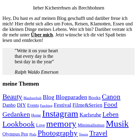
lieber Kichererbsen als Brechbohnen
Hey, Du hast es auf meinen Blog geschafft und darüber freue ich
mich! Hier dreht sich alles um Fotos, Reisen, Klamotten, Essen und
die kleinen Dinge meines Lebens. Wer ich bin? Darüber verrate ich
dir mehr unter
Über mich
. Jetzt wünsche ich dir viel Spaß beim
lesen und entdecken!
"Write it on your heart
that every day is the
best day in the year"
Ralph Waldo Emerson
meine Themen
Beauty
Canon
Blogparaden
Blog
Books
Blaubeerbub
Food
Festival
Danbo
DIY
Filme&Serien
Events
Fasching
Instagram
Gedanken
Leben
Karlsruhe
Home
memory
Musik
Lookbook
Minimalismus
Love
Photography
Travel
Olympus Pen
Pfalz
Tennis