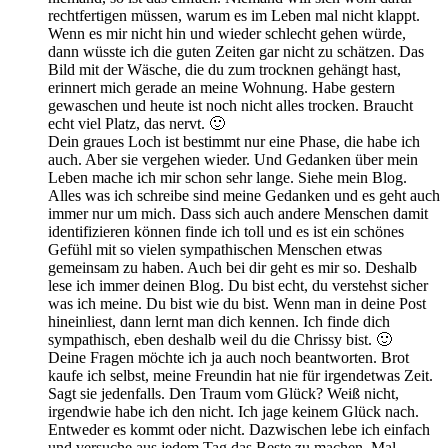
rechtfertigen müssen, warum es im Leben mal nicht klappt.
Wenn es mir nicht hin und wieder schlecht gehen würde,
dann wüsste ich die guten Zeiten gar nicht zu schätzen. Das
Bild mit der Wäsche, die du zum trocknen gehängt hast,
erinnert mich gerade an meine Wohnung. Habe gestern
gewaschen und heute ist noch nicht alles trocken. Braucht
echt viel Platz, das nervt. 🙂
Dein graues Loch ist bestimmt nur eine Phase, die habe ich
auch. Aber sie vergehen wieder. Und Gedanken über mein
Leben mache ich mir schon sehr lange. Siehe mein Blog.
Alles was ich schreibe sind meine Gedanken und es geht auch
immer nur um mich. Dass sich auch andere Menschen damit
identifizieren können finde ich toll und es ist ein schönes
Gefühl mit so vielen sympathischen Menschen etwas
gemeinsam zu haben. Auch bei dir geht es mir so. Deshalb
lese ich immer deinen Blog. Du bist echt, du verstehst sicher
was ich meine. Du bist wie du bist. Wenn man in deine Post
hineinliest, dann lernt man dich kennen. Ich finde dich
sympathisch, eben deshalb weil du die Chrissy bist. 🙂
Deine Fragen möchte ich ja auch noch beantworten. Brot
kaufe ich selbst, meine Freundin hat nie für irgendetwas Zeit.
Sagt sie jedenfalls. Den Traum vom Glück? Weiß nicht,
irgendwie habe ich den nicht. Ich jage keinem Glück nach.
Entweder es kommt oder nicht. Dazwischen lebe ich einfach
und versuche aus jedem Tag das Beste zu machen. Mal