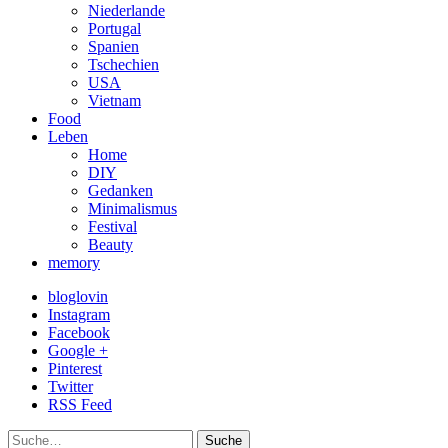
Niederlande
Portugal
Spanien
Tschechien
USA
Vietnam
Food
Leben
Home
DIY
Gedanken
Minimalismus
Festival
Beauty
memory
bloglovin
Instagram
Facebook
Google +
Pinterest
Twitter
RSS Feed
Suche